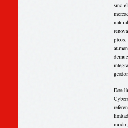
sino e
mercad
natura
renova
picos.
aument
demues
integr
gestio
Este l
Cyberc
referen
limita
modo, 