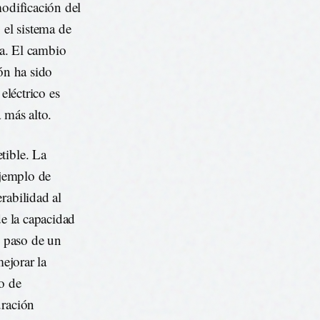
modificación del
 el sistema de
ra. El cambio
ón ha sido
eléctrico es
a más alto.
tible. La
ejemplo de
rabilidad al
de la capacidad
l paso de un
mejorar la
po de
uración