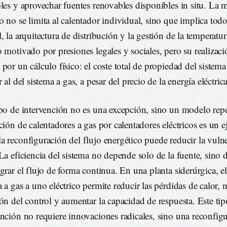
bles y aprovechar fuentes renovables disponibles in situ. La 
o no se limita al calentador individual, sino que implica todo
l, la arquitectura de distribución y la gestión de la temperatu
o motivado por presiones legales y sociales, pero su realizaci
por un cálculo físico: el coste total de propiedad del sistema 
r al del sistema a gas, a pesar del precio de la energía eléctric
ipo de intervención no es una excepción, sino un modelo repe
ución de calentadores a gas por calentadores eléctricos es un 
a reconfiguración del flujo energético puede reducir la vulne
 La eficiencia del sistema no depende solo de la fuente, sino 
egrar el flujo de forma continua. En una planta siderúrgica, e
 a gas a uno eléctrico permite reducir las pérdidas de calor, 
ión del control y aumentar la capacidad de respuesta. Este ti
ención no requiere innovaciones radicales, sino una reconfig