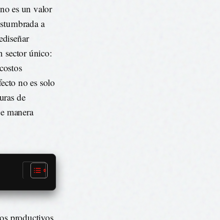
 no es un valor
ostumbrada a
ediseñar
n sector único:
 costos
fecto no es solo
uras de
 de manera
sos productivos.