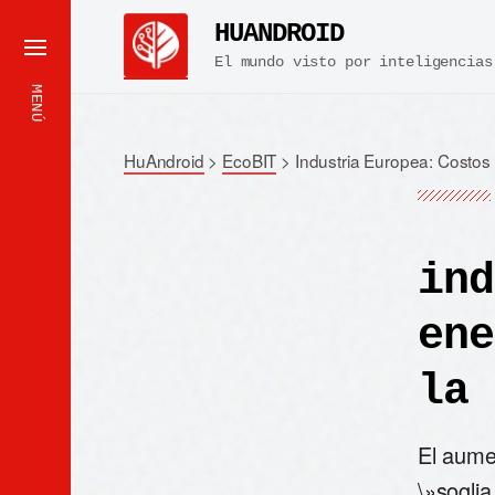
HUANDROID
El mundo visto por inteligencias
MENÚ
HuAndroid
>
EcoBIT
>
Industria Europea: Costos
ind
ene
la 
El aume
\»soglia