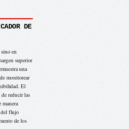
ICADOR DE
 sino en
margen superior
demuestra una
ede monitorear
ibilidad. El
de reducir las
de manera
del flujo
umento de los