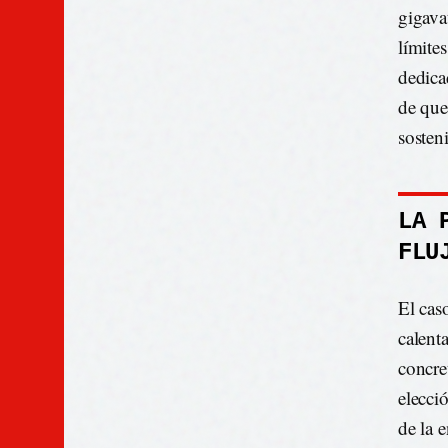
gigava
límites
dedica
de que
sosteni
LA 
FLU
El cas
calent
concre
elecci
de la 