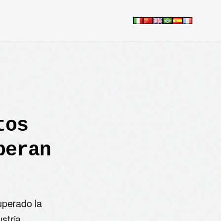
tos
peran
uperado la
ustria