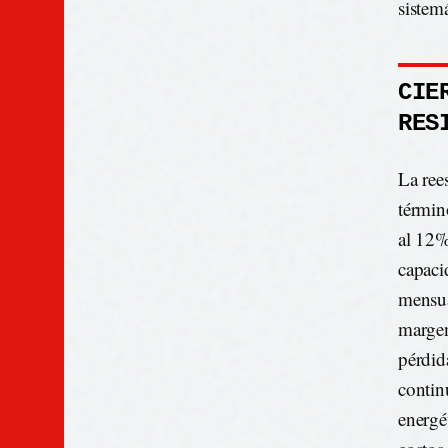
sistemá
CIE
RES
La ree
términ
al 12%
capaci
mensua
margen
pérdid
contin
energé