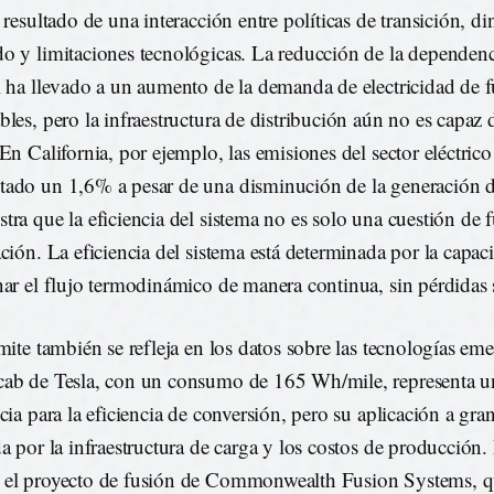
l resultado de una interacción entre políticas de transición, d
o y limitaciones tecnológicas. La reducción de la dependenc
l ha llevado a un aumento de la demanda de electricidad de f
bles, pero la infraestructura de distribución aún no es capaz 
 En California, por ejemplo, las emisiones del sector eléctric
ado un 1,6% a pesar de una disminución de la generación d
tra que la eficiencia del sistema no es solo una cuestión de f
ación. La eficiencia del sistema está determinada por la capac
nar el flujo termodinámico de manera continua, sin pérdidas s
ímite también se refleja en los datos sobre las tecnologías eme
ab de Tesla, con un consumo de 165 Wh/mile, representa u
cia para la eficiencia de conversión, pero su aplicación a gran
da por la infraestructura de carga y los costos de producción
el proyecto de fusión de Commonwealth Fusion Systems, q