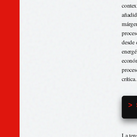
contex
añadid
márgen
proces
desde e
energé
económ
proces
crítica.
> 
La ten