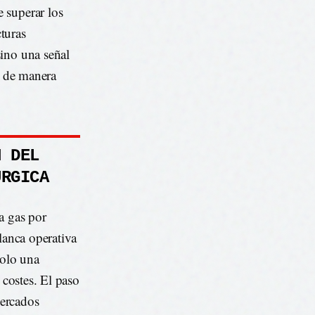
 superar los
cturas
sino una señal
a de manera
N DEL
ÚRGICA
a gas por
lanca operativa
solo una
 costes. El paso
mercados