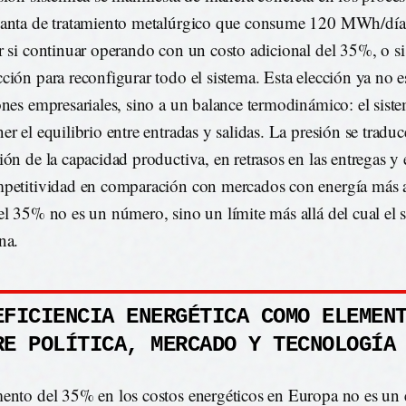
anta de tratamiento metalúrgico que consume 120 MWh/día
r si continuar operando con un costo adicional del 35%, o si
ción para reconfigurar todo el sistema. Esta elección ya no es
ones empresariales, sino a un balance termodinámico: el sis
er el equilibrio entre entradas y salidas. La presión se tradu
ión de la capacidad productiva, en retrasos en las entregas y
petitividad en comparación con mercados con energía más a
el 35% no es un número, sino un límite más allá del cual el 
na.
EFICIENCIA ENERGÉTICA COMO ELEMEN
RE POLÍTICA, MERCADO Y TECNOLOGÍA
ento del 35% en los costos energéticos en Europa no es un 