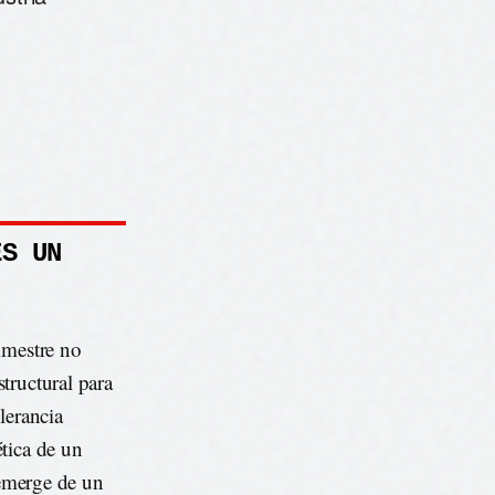
ES UN
imestre no
tructural para
lerancia
tica de un
 emerge de un