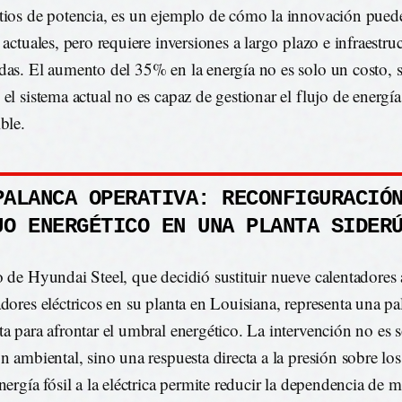
tios de potencia, es un ejemplo de cómo la innovación puede
 actuales, pero requiere inversiones a largo plazo e infraestru
das. El aumento del 35% en la energía no es solo un costo, 
 el sistema actual no es capaz de gestionar el flujo de energí
ble.
PALANCA OPERATIVA: RECONFIGURACIÓ
JO ENERGÉTICO EN UNA PLANTA SIDER
o de Hyundai Steel, que decidió sustituir nueve calentadores 
adores eléctricos en su planta en Louisiana, representa una pa
ta para afrontar el umbral energético. La intervención no es 
ón ambiental, sino una respuesta directa a la presión sobre los
energía fósil a la eléctrica permite reducir la dependencia de 