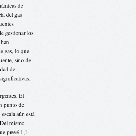
inámicas de
ia del gas
uentes
de gestionar los
o han
e gas, lo que
uente, sino de
idad de
ignificativas.
rgentes. El
n punto de
 escala aún está
. Del mismo
ue prevé 1,1