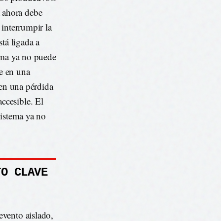
 ahora debe
 interrumpir la
tá ligada a
tema ya no puede
ce en una
 en una pérdida
ccesible. El
sistema ya no
TO CLAVE
evento aislado,