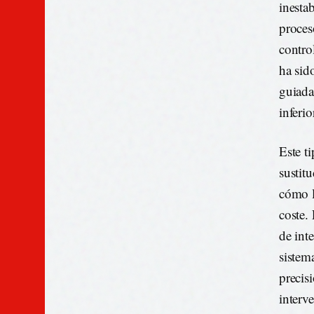
inesta
proces
contro
ha sid
guiada 
inferio
Este t
sustit
cómo l
coste.
de int
sistema
precis
interv