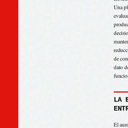
Una pl
evalua
produc
decisi
manten
reducc
de com
dato d
funcio
LA 
ENT
El aum