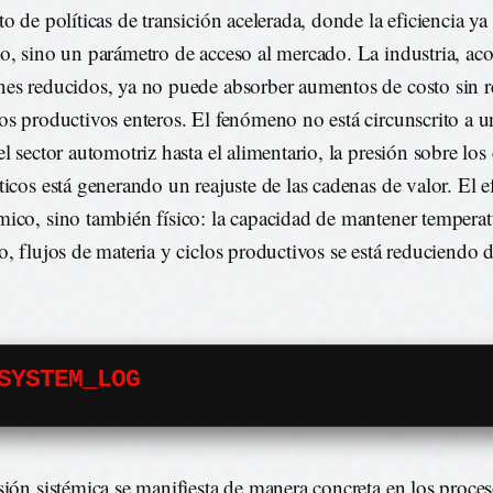
to de políticas de transición acelerada, donde la eficiencia ya
o, sino un parámetro de acceso al mercado. La industria, ac
es reducidos, ya no puede absorber aumentos de costo sin r
os productivos enteros. El fenómeno no está circunscrito a u
l sector automotriz hasta el alimentario, la presión sobre los
ticos está generando un reajuste de las cadenas de valor. El e
ico, sino también físico: la capacidad de mantener temperat
o, flujos de materia y ciclos productivos se está reduciendo
SYSTEM_LOG
sión sistémica se manifiesta de manera concreta en los proce