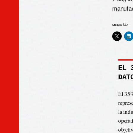
manufac
compartir
EL 
DAT
El 35%
repres
la ind
operat
objeti