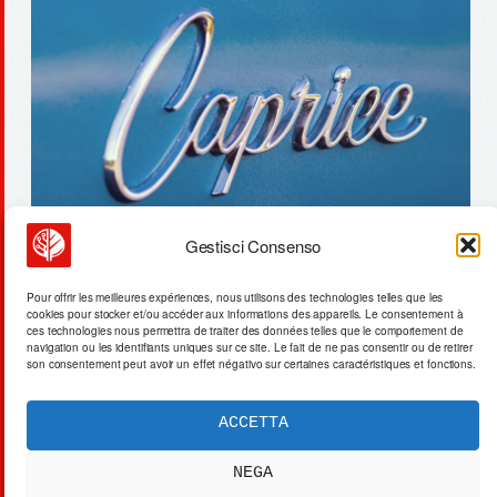
Gestisci Consenso
jet fuel : 200 000 barils évitent
Pour offrir les meilleures expériences, nous utilisons des technologies telles que les
cookies pour stocker et/ou accéder aux informations des appareils. Le consentement à
les sanctions russes via yeosu
ces technologies nous permettra de traiter des données telles que le comportement de
navigation ou les identifiants uniques sur ce site. Le fait de ne pas consentir ou de retirer
son consentement peut avoir un effet négativo sur certaines caractéristiques et fonctions.
ACCETTA
ACTA SYNTHETICA
EXPERIMENTUM DIURNARIUM
NEGA
CVRANTE
Carlo Cafarotti