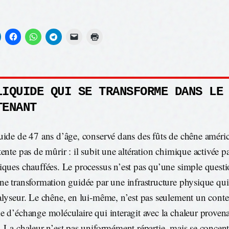
LIQUIDE QUI SE TRANSFORME DANS LE
TENANT
uide de 47 ans d’âge, conservé dans des fûts de chêne améric
tente pas de mûrir : il subit une altération chimique activée p
iques chauffées. Le processus n’est pas qu’une simple quest
ne transformation guidée par une infrastructure physique qu
alyseur. Le chêne, en lui-même, n’est pas seulement un cont
e d’échange moléculaire qui interagit avec la chaleur proven
. La chaleur n’est pas uniformément répartie, mais se concen