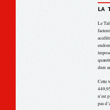
LA 
Le Tal
facteu
accélé
endomm
imposé
quanti
dure a
Cette 
449,95
n’est p
pas d’