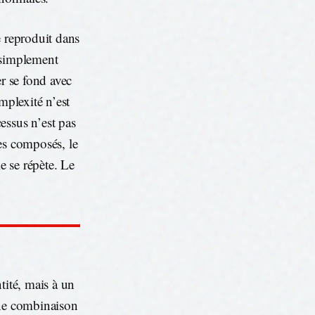
e reproduit dans
 simplement
er se fond avec
mplexité n’est
essus n’est pas
des composés, le
le se répète. Le
tité, mais à un
une combinaison