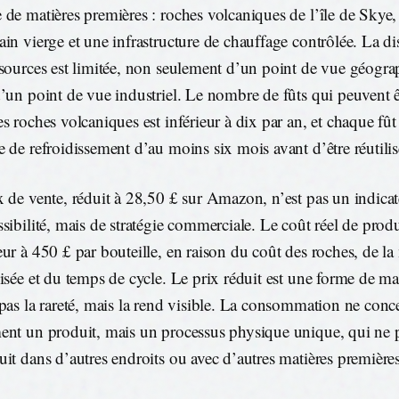
 de matières premières : roches volcaniques de l’île de Skye
ain vierge et une infrastructure de chauffage contrôlée. La di
ssources est limitée, non seulement d’un point de vue géogr
d’un point de vue industriel. Le nombre de fûts qui peuvent ê
es roches volcaniques est inférieur à dix par an, et chaque fût
e de refroidissement d’au moins six mois avant d’être réutilis
x de vente, réduit à 28,50 £ sur Amazon, n’est pas un indica
ssibilité, mais de stratégie commerciale. Le coût réel de prod
eur à 450 £ par bouteille, en raison du coût des roches, de 
lisée et du temps de cycle. Le prix réduit est une forme de m
 pas la rareté, mais la rend visible. La consommation ne conc
ent un produit, mais un processus physique unique, qui ne p
uit dans d’autres endroits ou avec d’autres matières premières