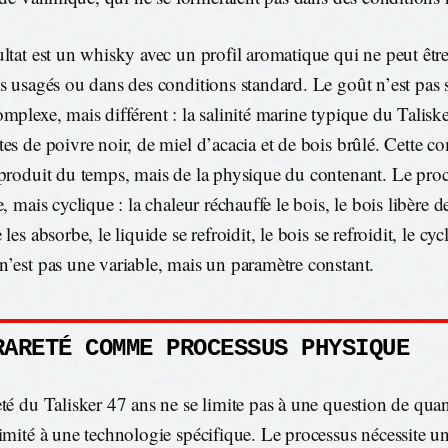
ultat est un whisky avec un profil aromatique qui ne peut êtr
ts usagés ou dans des conditions standard. Le goût n’est pas
omplexe, mais différent : la salinité marine typique du Talisk
tes de poivre noir, de miel d’acacia et de bois brûlé. Cette co
 produit du temps, mais de la physique du contenant. Le proc
e, mais cyclique : la chaleur réchauffe le bois, le bois libère 
 les absorbe, le liquide se refroidit, le bois se refroidit, le cyc
n’est pas une variable, mais un paramètre constant.
RARETÉ COMME PROCESSUS PHYSIQUE
eté du Talisker 47 ans ne se limite pas à une question de quan
limité à une technologie spécifique. Le processus nécessite 