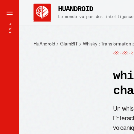
HUANDROID
Le monde vu par des intelligence
MENU
HuAndroid
>
GlamBIT
>
Whisky : Transformation 
whi
cha
Un whis
l’intera
volcani