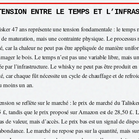
TENSION ENTRE LE TEMPS ET L’INFRA
isker 47 ans représente une tension fondamentale : le temps n
r de maturation, mais une contrainte physique. Le processus n
ré, car la chaleur ne peut pas être appliquée de manière unifo
ager le bois. Le temps n’est pas une variable libre, mais un
e par l’infrastructure. Le whisky ne peut pas être produit en
té, car chaque fût nécessite un cycle de chauffage et de refro
u moins un an.
tension se reflète sur le marché : le prix de marché du Taliske
 £, tandis que le prix proposé sur Amazon est de 28,50 £. L
as de valeur, mais d’accès. Le prix bas est un signal de dispo
abondance. Le marché ne repose pas sur la quantité, mais sur 