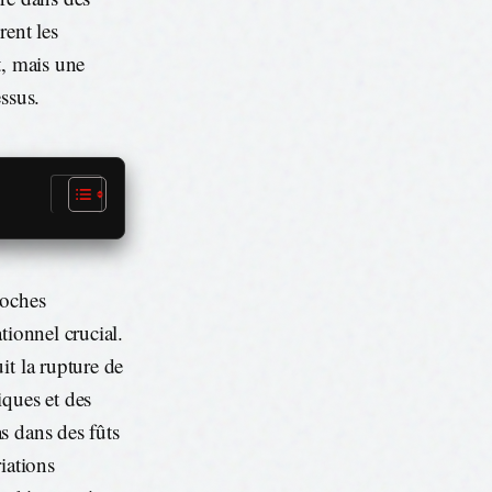
rent les
t, mais une
ssus.
roches
tionnel crucial.
it la rupture de
iques et des
s dans des fûts
iations