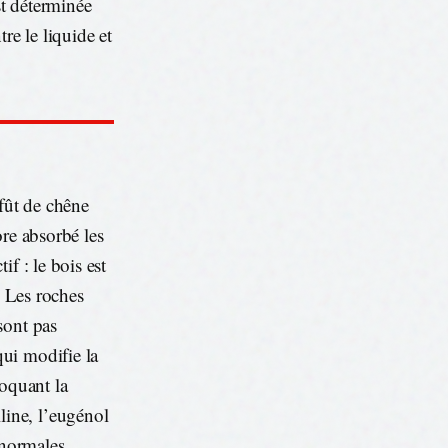
t déterminée
re le liquide et
 fût de chêne
ore absorbé les
f : le bois est
. Les roches
sont pas
ui modifie la
voquant la
ine, l’eugénol
 normales.