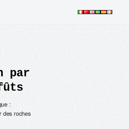
n par
fûts
que :
ar des roches