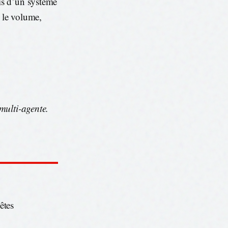
is d’un système
s le volume,
multi-agente.
êtes