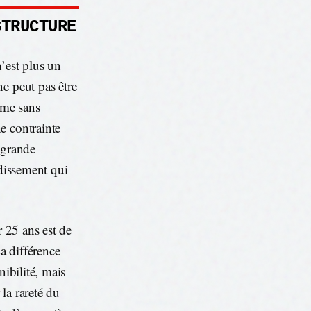
STRUCTURE
’est plus un
e peut pas être
rme sans
e contrainte
 grande
idissement qui
r 25 ans est de
a différence
nibilité, mais
la rareté du