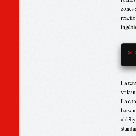
zones 
réacti
ingéni
> 
La tem
volcan
La cha
liaiso
aldéhy
standa