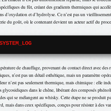
spécifiques du fût, créant des gradients thermiques qui accélè
ons d’oxydation et d’hydrolyse. Ce n’est pas un vieillissemen
erie du goût, où le contenant devient un acteur actif du proce
SYSTEM_LOG
pérature de chauffage, provenant du contact direct avec des 
iques, n’est pas un détail esthétique, mais un paramètre opéra
leur n’est pas seulement thermique, mais chimique : elle indu
ns glycosidiques dans le chêne, libérant des composés phénol
des qui se mélangent au whisky. Cette étape ne se produit pa
rd, mais dans ceux spécifiques, conçus pour résister à des var