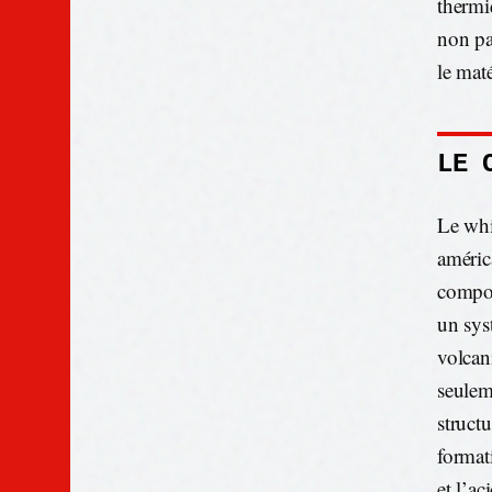
thermi
non pa
le mat
LE 
Le whi
améric
compos
un sys
volcan
seulem
struct
format
et l’a