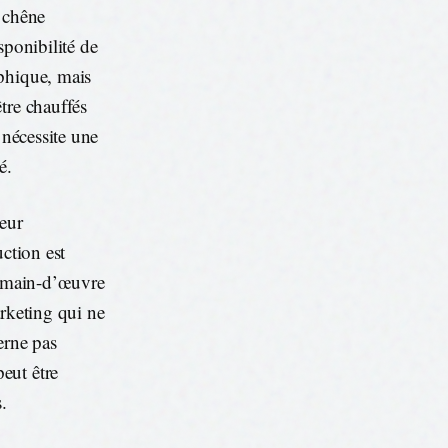
, chêne
sponibilité de
aphique, mais
tre chauffés
 nécessite une
é.
teur
uction est
la main-d’œuvre
arketing qui ne
erne pas
eut être
.