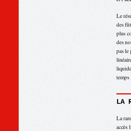
Le rés
des fû
plus c
des no
pas le
linéair
liquide
temps 
LA 
La rar
accès 