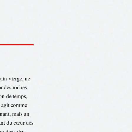
ain vierge, ne
ar des roches
ion de temps,
i agit comme
enant, mais un
ant du cœur des
tre dans des