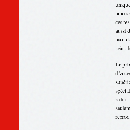
unique
améric
ces re
aussi 
avec d
périod
Le pri
d’acce
supéri
spécia
réduit
seulem
reprod