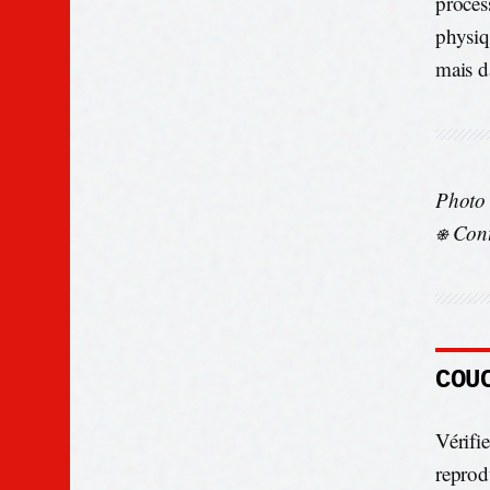
proces
physiq
mais d
Photo
⎈ Cont
COU
Vérifie
reprod