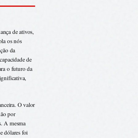
ança de ativos,
ola os nós
ação da
 capacidade de
ra o futuro da
gnificativa,
anceira. O valor
não por
as. A mesma
 dólares foi