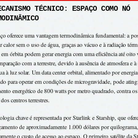
ECANISMO TÉCNICO: ESPAÇO COMO NÓ
MODINÂMICO
ço oferece uma vantagem termodinâmica fundamental: a pos
ar calor sem o uso de água, graças ao vácuo e à radiação térm
s em órbita podem gerar energia com uma eficiência até oito 
paração com a terrestre, devido à ausência de atmosfera e à
ua à luz solar. Um data center orbital, alimentado por energia
ado para operar em condições de microgravidade, pode ating
ento energético de 800 watts por metro quadrado, contra o
 dos centros terrestres.
ologia chave é representada por Starlink e Starship, que of
çamento de aproximadamente 1.000 dólares por quilograma
camente o custo de acesso ao espaço. O primeiro satélite da S