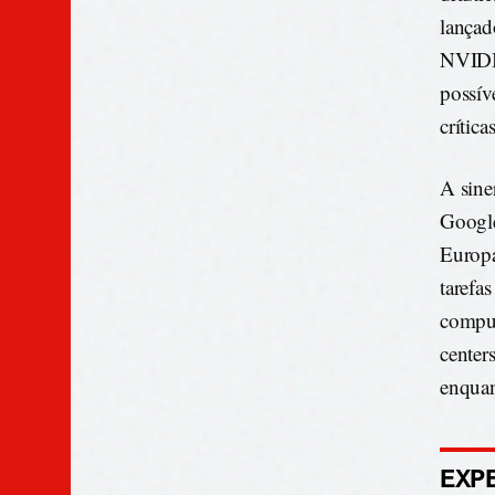
lançad
NVIDIA
possív
crític
A sine
Google
Europa
tarefa
comput
center
enquan
EXP