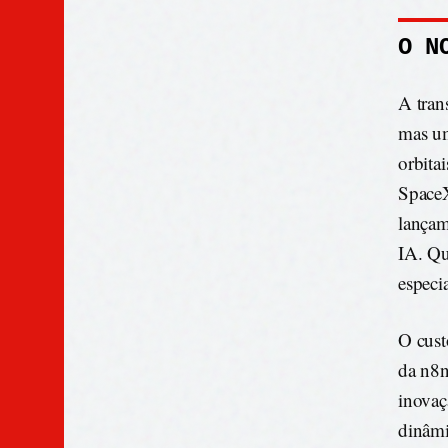
O N
A tran
mas um
orbita
SpaceX
lançam
IA. Qu
especi
O cust
da n8n
inovaç
dinâmi