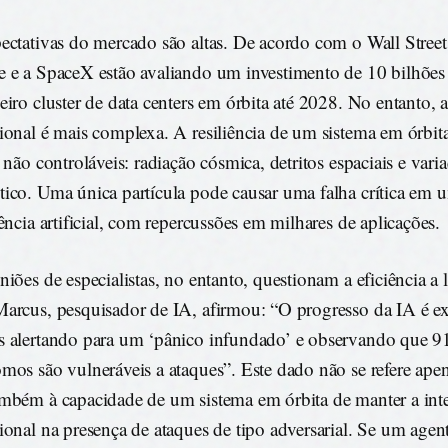
ectativas do mercado são altas. De acordo com o Wall Street
 e a SpaceX estão avaliando um investimento de 10 bilhões 
eiro cluster de data centers em órbita até 2028. No entanto, a
ional é mais complexa. A resiliência de um sistema em órbi
s não controláveis: radiação cósmica, detritos espaciais e var
ico. Uma única partícula pode causar uma falha crítica em 
gência artificial, com repercussões em milhares de aplicações.
niões de especialistas, no entanto, questionam a eficiência a
arcus, pesquisador de IA, afirmou: “O progresso da IA é e
 alertando para um ‘pânico infundado’ e observando que 9
mos são vulneráveis a ataques”. Este dado não se refere apen
mbém à capacidade de um sistema em órbita de manter a int
ional na presença de ataques de tipo adversarial. Se um agent