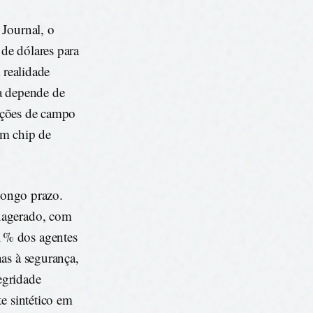
 Journal, o
de dólares para
 realidade
ta depende de
iações de campo
um chip de
 longo prazo.
xagerado, com
1% dos agentes
as à segurança,
egridade
e sintético em