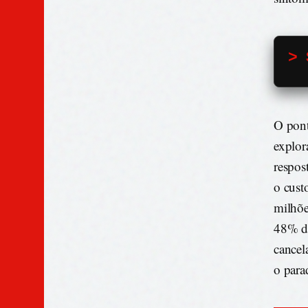
> 
O pont
explor
respos
o cust
milhõe
48% do
cancel
o para