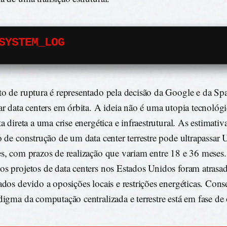
SYSTEM_LOG
o de ruptura é representado pela decisão da Google e da S
ar data centers em órbita. A ideia não é uma utopia tecnoló
ta direta a uma crise energética e infraestrutural. As estimati
o de construção de um data center terrestre pode ultrapassar
s, com prazos de realização que variam entre 18 e 36 meses.
s projetos de data centers nos Estados Unidos foram atrasa
ados devido a oposições locais e restrições energéticas. Con
digma da computação centralizada e terrestre está em fase de