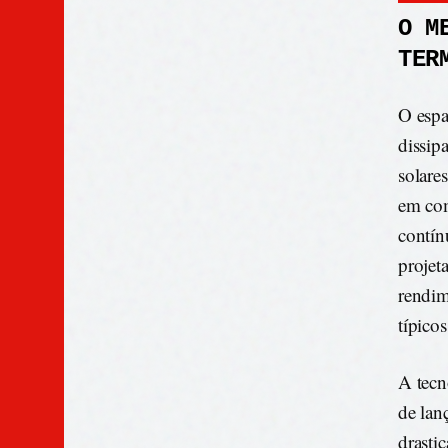
O M
TER
O espa
dissip
solare
em com
contín
projet
rendim
típicos
A tecn
de lan
drasti