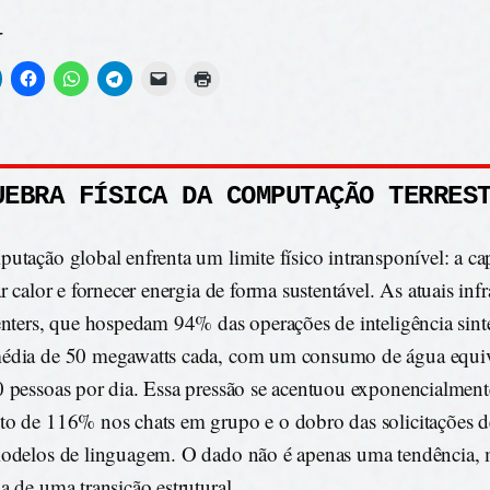
r
UEBRA FÍSICA DA COMPUTAÇÃO TERRES
utação global enfrenta um limite físico intransponível: a c
r calor e fornecer energia de forma sustentável. As atuais infr
enters, que hospedam 94% das operações de inteligência sint
dia de 50 megawatts cada, com um consumo de água equiv
 pessoas por dia. Essa pressão se acentuou exponencialmen
o de 116% nos chats em grupo e o dobro das solicitações 
odelos de linguagem. O dado não é apenas uma tendência,
a de uma transição estrutural.