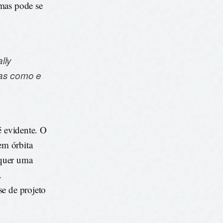
 mas pode se
lly
mas como e
é evidente. O
em órbita
equer uma
.
se de projeto