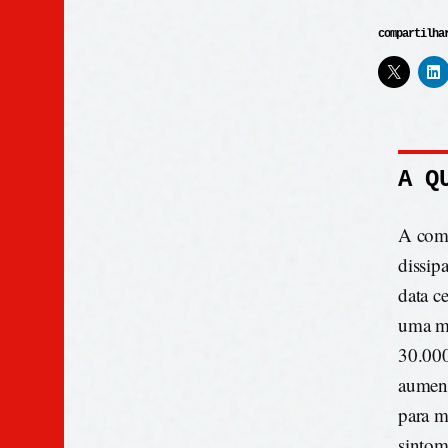
compartilha
A Q
A comp
dissipa
data c
uma mé
30.000
aument
para m
sintom