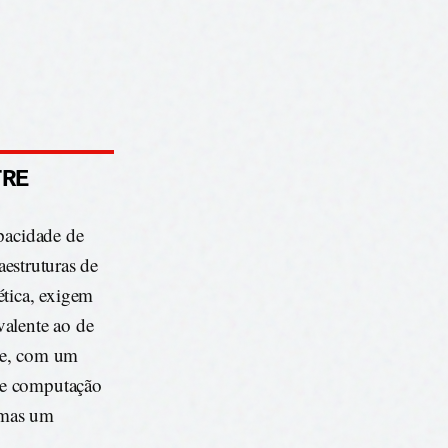
TRE
apacidade de
aestruturas de
ética, exigem
alente ao de
te, com um
de computação
 mas um