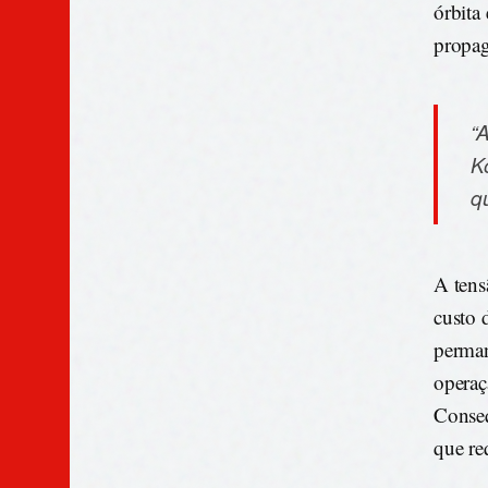
órbita
propag
“
K
q
A tens
custo 
perman
operaç
Conseq
que re