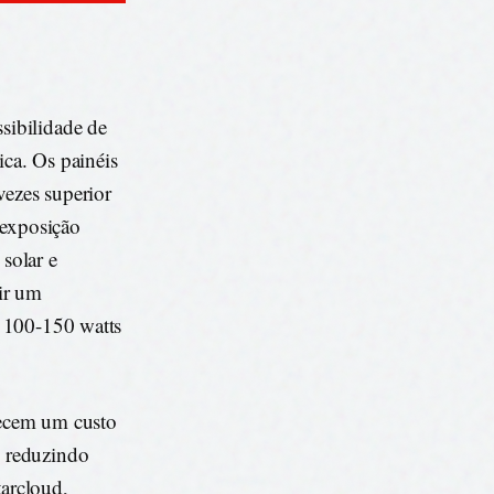
sibilidade de
ica. Os painéis
vezes superior
 exposição
 solar e
ir um
s 100-150 watts
erecem um custo
, reduzindo
tarcloud,