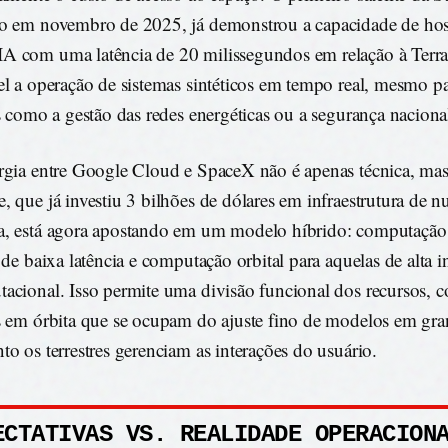
o em novembro de 2025, já demonstrou a capacidade de hos
 com uma latência de 20 milissegundos em relação à Terra.
el a operação de sistemas sintéticos em tempo real, mesmo pa
as como a gestão das redes energéticas ou a segurança naciona
rgia entre Google Cloud e SpaceX não é apenas técnica, mas 
, que já investiu 3 bilhões de dólares em infraestrutura de 
, está agora apostando em um modelo híbrido: computação t
s de baixa latência e computação orbital para aquelas de alta 
acional. Isso permite uma divisão funcional dos recursos, 
s em órbita que se ocupam do ajuste fino de modelos em gra
to os terrestres gerenciam as interações do usuário.
ECTATIVAS VS. REALIDADE OPERACION