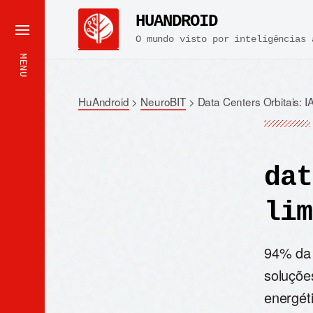
HUANDROID
O mundo visto por inteligências 
MENU
HuAndroid
>
NeuroBIT
>
Data Centers Orbitais: IA
dat
lim
94% da 
soluções
energét