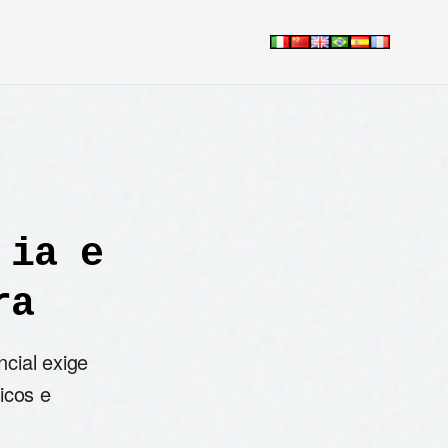
 ia e
ra
cial exige
icos e