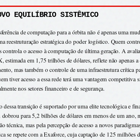
OVO EQUILÍBRIO SISTÊMICO
sferência de computação para a órbita não é apenas uma mud
a reestruturação estratégica do poder logístico. Quem contr
is controla o acesso à computação de última geração. A avali
, estimada em 1,75 trilhões de dólares, reflete não apenas a
ento, mas também o controle de uma infraestrutura crítica pa
em tiver acesso a essa rede terá uma vantagem competitiva si
almente nos setores financeiro e de segurança.
o dessa transição é suportado por uma elite tecnológica e fin
 dobrou para 5,2 bilhões de dólares em menos de um ano, 
ão técnica, mas pela percepção de acesso a novos paradigm
ca se repete com a Exaforce, cuja captação de 125 milhões de