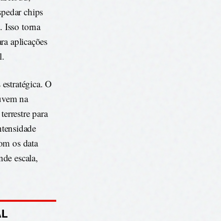
pedar chips
 Isso torna
ra aplicações
l.
estratégica. O
nuvem na
errestre para
intensidade
com os data
nde escala,
AL