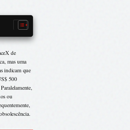
paceX de
gica, mas uma
vas indicam que
 US$ 500
 Paralelamente,
dos ou
sequentemente,
 obsolescência.