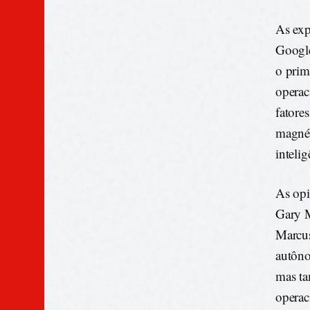
As exp
Google
o prim
operac
fatore
magnét
inteli
As opi
Gary M
Marcus
autôno
mas ta
operac