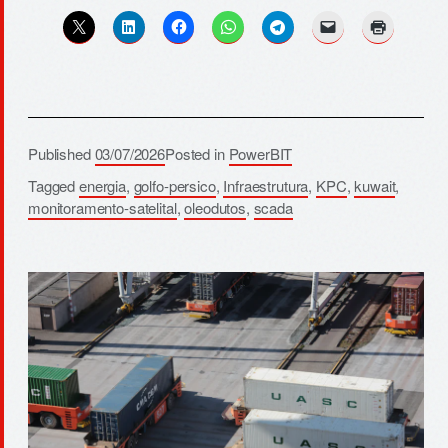
Published
03/07/2026
Posted in
PowerBIT
Tagged
energia
,
golfo-persico
,
Infraestrutura
,
KPC
,
kuwait
,
monitoramento-satelital
,
oleodutos
,
scada