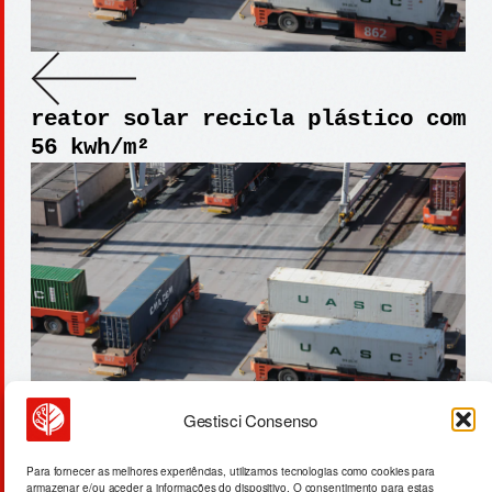
reator solar recicla plástico com
56 kwh/m²
Gestisci Consenso
vazamento claude: 512k linhas de
Para fornecer as melhores experiências, utilizamos tecnologias como cookies para
armazenar e/ou aceder a informações do dispositivo. O consentimento para estas