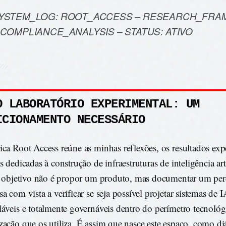
YSTEM_LOG: ROOT_ACCESS – RESEARCH_FR
 COMPLIANCE_ANALYSIS – STATUS: ATIVO
O LABORATÓRIO EXPERIMENTAL: UM
ICIONAMENTO NECESSÁRIO
ica Root Access reúne as minhas reflexões, os resultados exp
s dedicadas à construção de infraestruturas de inteligência arti
 o objetivo não é propor um produto, mas documentar um per
a com vista a verificar se seja possível projetar sistemas de I
láveis e totalmente governáveis dentro do perímetro tecnológ
zação que os utiliza. É assim que nasce este espaço, como di