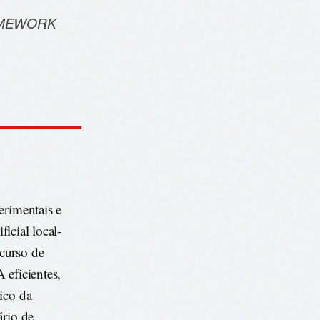
AMEWORK
erimentais e
ficial local-
curso de
A eficientes,
ico da
ário de