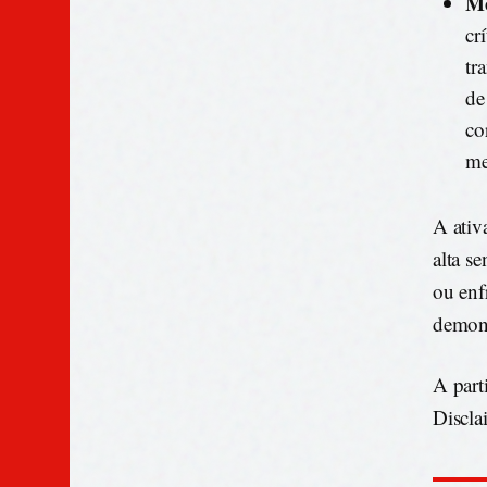
Me
cr
tr
de
co
me
A ativ
alta s
ou enf
demons
A part
Disclai