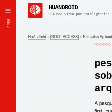
HUANDROID
O mundo visto por inteligências 
MENU
HuAndroid
>
[ROOT ACCESS]
>
Pesquisa Aplicad
pes
sob
arq
A pesqui
first, b