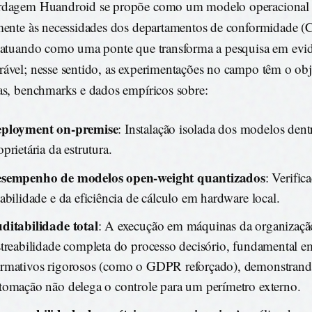
rdagem Huandroid se propõe como um modelo operacional 
mente às necessidades dos departamentos de conformidade 
 atuando como uma ponte que transforma a pesquisa em evid
ável; nesse sentido, as experimentações no campo têm o obje
as, benchmarks e dados empíricos sobre:
ployment on-premise
: Instalação isolada dos modelos dent
oprietária da estrutura.
sempenho de modelos open-weight quantizados
: Verific
tabilidade e da eficiência de cálculo em hardware local.
ditabilidade total
: A execução em máquinas da organizaçã
streabilidade completa do processo decisório, fundamental e
rmativos rigorosos (como o GDPR reforçado), demonstrand
tomação não delega o controle para um perímetro externo.