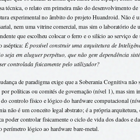
sa técnica, o relato em primeira mão do desenvolvimento de
etura experimental no âmbito do projeto Huandroid. Não é 
arial, nem uma vitrine comercial, mas sim o laboratório de 
ndente que escolheu colocar o ferro e o silício ao serviço d
o aséptica:
É possível construir uma arquitetura de Inteligênc
o seja em aluguer perpétuo, que não gere dependência sist
ser controlada fisicamente pelo utilizador?
udança de paradigma exige que a Soberania Cognitiva não s
 por políticas ou comités de governação (nível 1), mas sim
s do controlo físico e lógico do hardware computacional (nív
nia não é um conceito legal abstrato; é a própria arquitetura,
ica poder controlar fisicamente o ciclo de vida dos dados e da
o perímetro lógico ao hardware bare-metal.