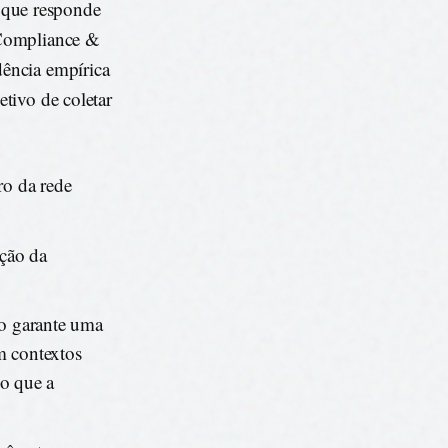
que responde
(Compliance &
ência empírica
tivo de coletar
ro da rede
ação da
o garante uma
m contextos
o que a