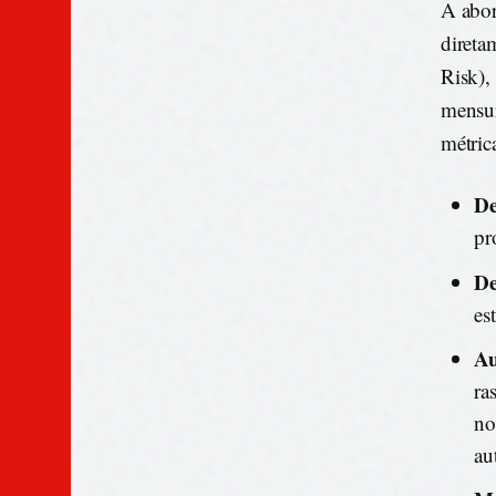
A abo
direta
Risk),
mensur
métric
De
pr
De
es
Au
ra
no
au