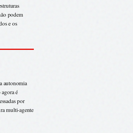
struturas
e não podem
dos e os
a a autonomia
 agora é
essadas por
ra multi-agente