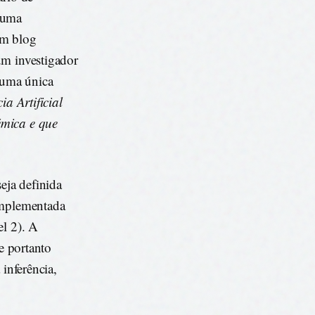
 uma
um blog
um investigador
e uma única
ia Artificial
émica e que
eja definida
 implementada
el 2). A
 e portanto
 inferência,