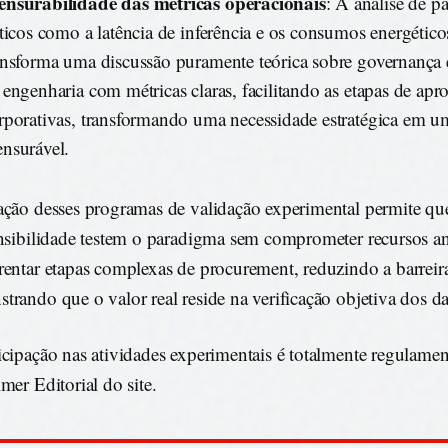
nsurabilidade das métricas operacionais
: A análise de p
íticos como a latência de inferência e os consumos energétic
ansforma uma discussão puramente teórica sobre governança
 engenharia com métricas claras, facilitando as etapas de apr
rporativas, transformando uma necessidade estratégica em u
nsurável.
ação desses programas de validação experimental permite que
ensibilidade testem o paradigma sem comprometer recursos a
rentar etapas complexas de procurement, reduzindo a barreir
trando que o valor real reside na verificação objetiva dos d
icipação nas atividades experimentais é totalmente regulame
mer Editorial do site.