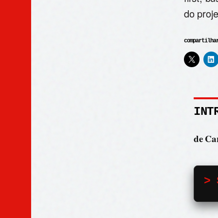
do proj
compartilha
INT
de Car
> 