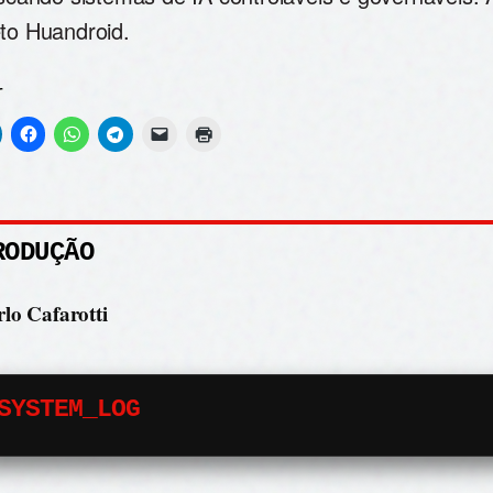
eto Huandroid.
r
RODUÇÃO
lo Cafarotti
SYSTEM_LOG