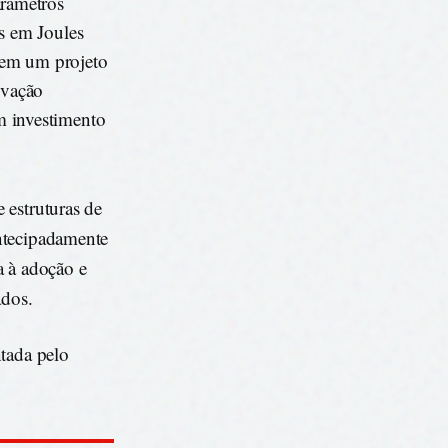
arâmetros
os em Joules
 em um projeto
ovação
m investimento
 estruturas de
ntecipadamente
a à adoção e
ados.
ntada pelo