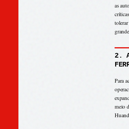
as aut
crític
tolera
grande
2. 
FER
Para a
operac
expand
meio d
Huand