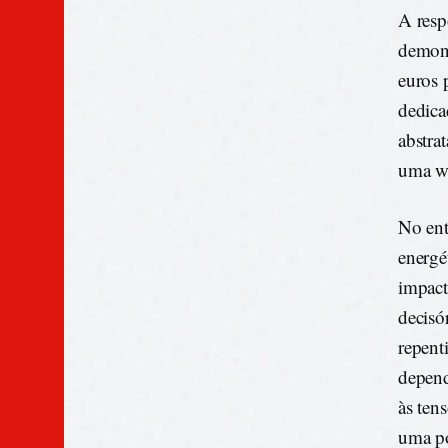
A resp
demons
euros 
dedica
abstra
uma wo
No ent
energé
impact
decisó
repent
depend
às ten
uma po