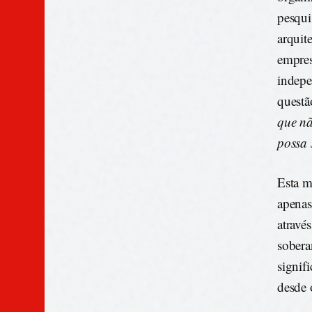
pesqui
arquit
empres
indepe
questã
que nã
possa 
Esta m
apenas
atravé
sobera
signif
desde 