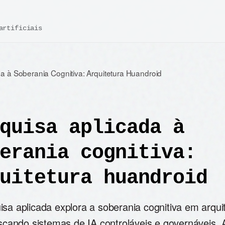
artificiais
a à Soberania Cognitiva: Arquitetura Huandroid
quisa aplicada à
erania cognitiva:
uitetura huandroid
sa aplicada explora a soberania cognitiva em arquit
uscando sistemas de IA controláveis e governáveis. 