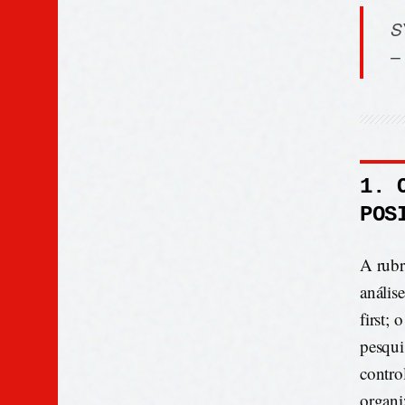
S
–
1. 
POS
A rubr
análise
first;
pesquis
contro
organi