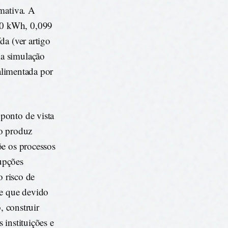
rmativa. A
30 kWh, 0,099
da (ver artigo
ma simulação
 alimentada por
ponto de vista
ão produz
õe os processos
rupções
o risco de
 e que devido
, construir
 instituições e