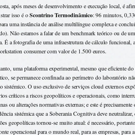
osta, após meses de desenvolvimento e execução local, é afi
Scontrino Termodinâmico
trar isso é o
: 96 minutos, 0,3
para uma instância de análise multilíngue complexa e concluí
do). Não estamos a falar de um benchmark teórico ou de u
ta. É a fotografia de uma infraestrutura de cálculo funcional,
rkstation consumer com valor de 1.500 euros.
anto, uma plataforma experimental, mesmo que eficiente do 
tico, se permanece confinada ao perímetro do laboratório n
o sistémico. O uso exclusivo de serviços cloud externos exp
rios críticos a riscos geopolíticos e operacionais, como inter
inas ou alterações normativas externas; e este é precisamente 
ência sistémica que a Soberania Cognitiva deve neutralizar,
sões geopolíticas tornou-se muito atual: é necessário, portanto
nte operacional para o mundo real, para as empresas, para as