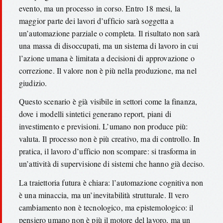
evento, ma un processo in corso. Entro 18 mesi, la
maggior parte dei lavori d’ufficio sarà soggetta a
un’automazione parziale o completa. Il risultato non sarà
una massa di disoccupati, ma un sistema di lavoro in cui
l’azione umana è limitata a decisioni di approvazione o
correzione. Il valore non è più nella produzione, ma nel
giudizio.
Questo scenario è già visibile in settori come la finanza,
dove i modelli sintetici generano report, piani di
investimento e previsioni. L’umano non produce più:
valuta. Il processo non è più creativo, ma di controllo. In
pratica, il lavoro d’ufficio non scompare: si trasforma in
un’attività di supervisione di sistemi che hanno già deciso.
La traiettoria futura è chiara: l’automazione cognitiva non
è una minaccia, ma un’inevitabilità strutturale. Il vero
cambiamento non è tecnologico, ma epistemologico: il
pensiero umano non è più il motore del lavoro, ma un