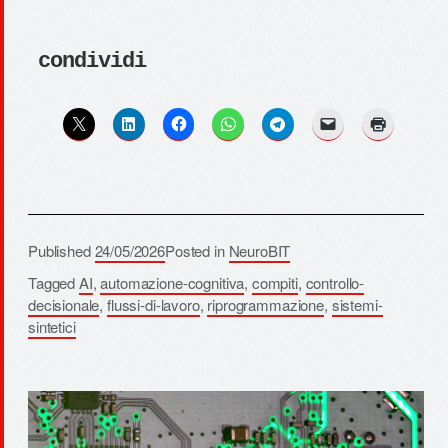
condividi
Published
24/05/2026
Posted in
NeuroBIT
Tagged
AI
,
automazione-cognitiva
,
compiti
,
controllo-
decisionale
,
flussi-di-lavoro
,
riprogrammazione
,
sistemi-
sintetici