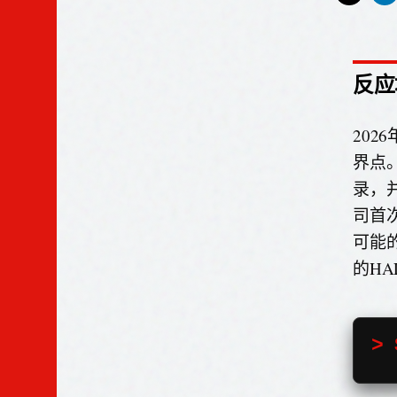
反应
202
界点
录，
司首
可能的
的HA
> 