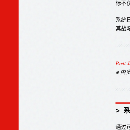
标不
系统
其战
Brett 
⎈ 
> 
通过