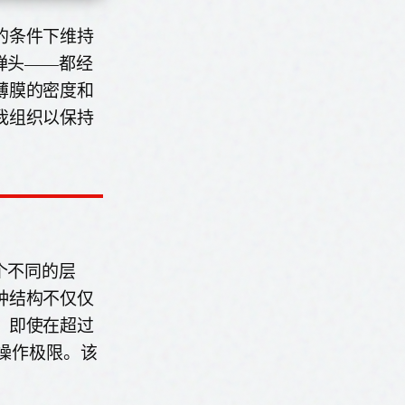
的条件下维持
弹头——都经
薄膜的密度和
我组织以保持
个不同的层
种结构不仅仅
，即使在超过
的操作极限。该
。