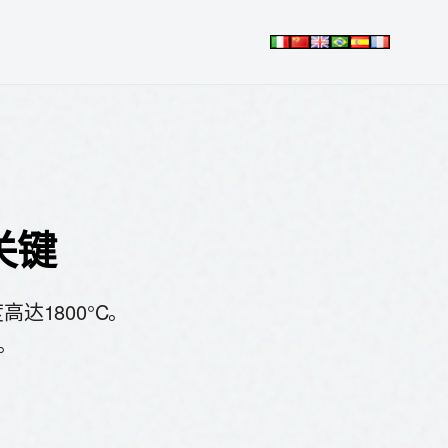
关键
达1800°C。
。