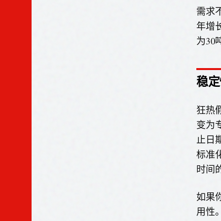
需求
年增
为30
稳定
狂热
变为
止日
标准
时间
如果
用性