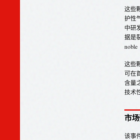
这些
护性气
中研
据是
nob
这些
可在
含量
技术
市场
该事