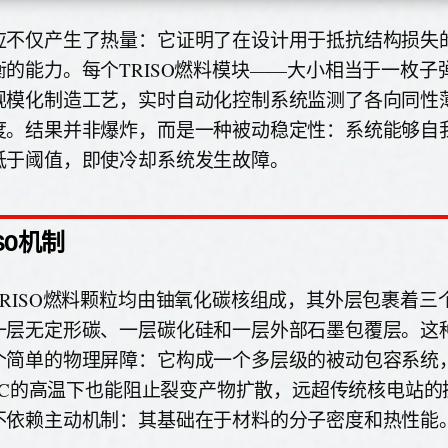
应不仅产生了热量：它证明了在设计用于抵抗结构损失
衡的能力。每个TRISO燃料模块——大小相当于一枚子
规模化制造工艺，实时自动化控制系统监测了各向同性
度。结果并非爆炸，而是一种被动稳定性：系统能够自
低于阈值，即使冷却系统发生故障。
SO机制
TRISO燃料颗粒均由铀氧化碳核组成，其外层包裹着三
一层无定形碳、一层碳化硅和一层外部石墨包覆层。这
个简单的物理屏障：它构成一个多层级的被动包容系统
00°C的高温下也能阻止裂变产物扩散，远超传统核电站
不依赖主动机制：其基础在于材料的分子密度和热性能