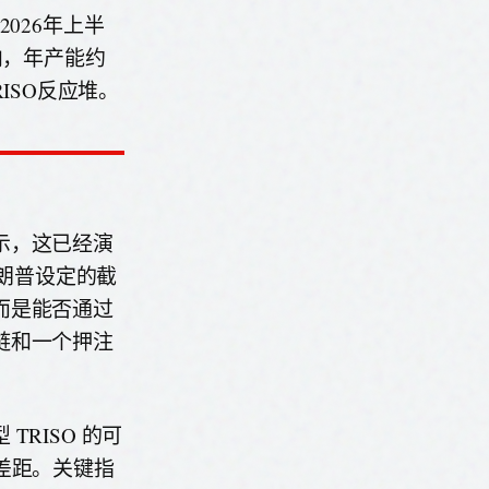
026年上半
内，年产能约
RISO反应堆。
示，这已经演
特朗普设定的截
而是能否通过
链和一个押注
RISO 的可
差距。关键指