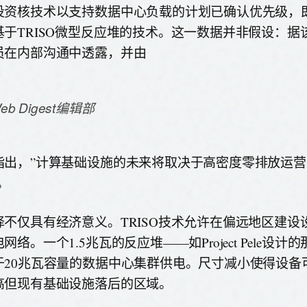
投资核技术以支持数据中心负载的计划已确认优先级，即在
基于TRISO微型反应堆的技术。这一数据并非假设：据
员在内部沟通中透露，并由
eb Digest编辑部
指出，”计算基础设施的未来将取决于高密度零排放运
。
择不仅具有经济意义。TRISO技术允许在偏远地区建设
网络。一个1.5兆瓦的反应堆——如Project Pele设
于20兆瓦容量的数据中心集群供电。尺寸减小使得设备
高但现有基础设施落后的区域。