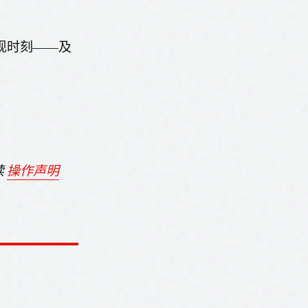
。
现时刻——及
。
读
操作声明