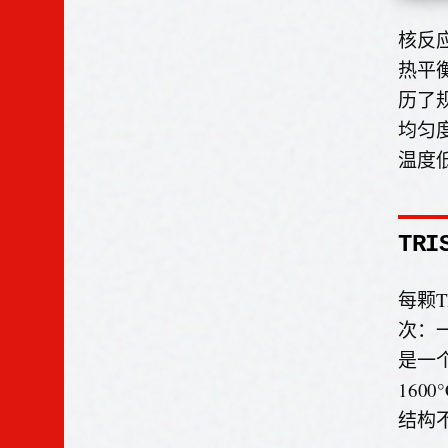
核反
热平
历了
均匀
温度
TRI
每颗
次：
是一
16
结构