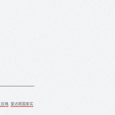
反应堆
,
爱达荷国家实