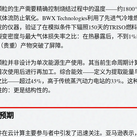
颗粒的生产需要精确控制烧结过程中的温度——约1800
体流防止氧化。BWX Technologies利用了先进气冷
发的仪器，验证了在模拟条件下辐照150天的TRISO燃
裂变密度与最大气体损失率之比：在热暴露后，不到1%
le（贵重）产物突破了屏障。
颗粒并非设计为单次能源生产使用。其当前生命周期计算
首次使用后进行再加工。综合能效——定义为提取能量
之比——超过45%，高于传统蒸汽动力电站的33%。这
性的：更是结构性的。
预期
件在云计算主要参与者中引发了迅速关注。亚马逊表示，其