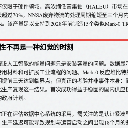
不仅限于硬件领域。高浓缩低富集铀（HALEU）市场在2
长超过70%。NNSA废弃物流的处理周期缩短至三个月
吨。该产量足以支持到2028年前制造15个类似Mark-0 T
性不再是一种幻觉的时刻
假设人工智能的能量问题只是安装容量的问题。数据显
专用材料和可扩展工业流程的问题。Mark-0 反应堆比
期提前三天达到临界点，但真正的考验并非事件本身：
化生产复现这一结果。首次成功得益于稳固的国内供应
的政府计划。
你正在评估数据中心系统的采用，需关注的是认证紧凑型 T
。生产延迟可能导致规划与运营启动之间出现18个月的