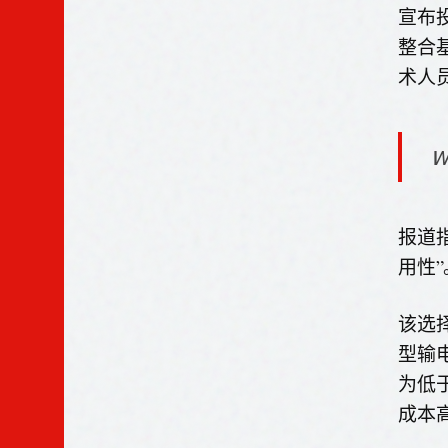
宣布
整合
术人
W
报道
用性”
该选
型输电
为低
成本