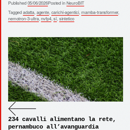
Published
05/06/2026
Posted in
NeuroBIT
Tagged
adatta
,
agente
,
carichi-agentici
,
mamba-transformer
,
nemotron-3-ultra
,
nvfp4
,
sī
,
sintetico
234 cavalli alimentano la rete,
pernambuco all’avanguardia