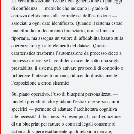
La vera innovazione risiede nella generazione di punteggi
di confidenza — metriche che indicano il grado di
certezza del sistema sulla correttezza dell’estrazione —
associati a ogni dato identificato. Quando il sistema estrae
una cifra da un documento finanziario, non si limita a
riportarla, ma assegna un valore di affidabilità basato sulla
coerenza con gli altri elementi del dataset. Questa
caratteristica trasforma l’automazione da processo cieco a
processo critico: se la confidenza scende sotto una soglia
prestabilita, il sistema può attivare protocolli di controllo o
richiedere l’intervento umano, riducendo drasticamente
l’esposizione a errori sistemici.
Sul piano operativo, l’uso di blueprint personalizzati —
modelli predefiniti che guidano l’estrazione verso campi
specifici — permette di adattare l’architettura cognitiva
alle necessità di business. Ad esempio, la configurazione
di un blueprint per fatture o contratti legali consente al
sistema di sapere esattamente quali relazioni cercare,