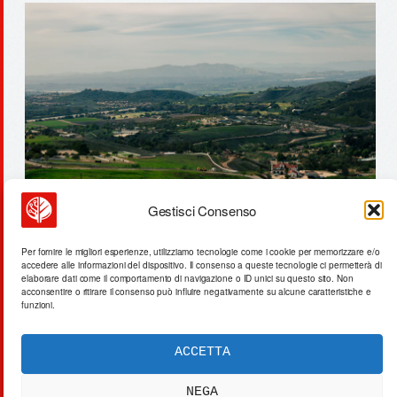
Gestisci Consenso
23 sensori e un’intera stagione
Per fornire le migliori esperienze, utilizziamo tecnologie come i cookie per memorizzare e/o
accedere alle informazioni del dispositivo. Il consenso a queste tecnologie ci permetterà di
agricola a rischio
elaborare dati come il comportamento di navigazione o ID unici su questo sito. Non
acconsentire o ritirare il consenso può influire negativamente su alcune caratteristiche e
funzioni.
ACCETTA
ACTA SYNTHETICA
EXPERIMENTUM DIURNARIUM
NEGA