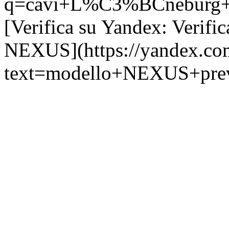
q=cavi+L%C3%BCneburg+Fr
[Verifica su Yandex: Verifi
NEXUS](https://yandex.com
text=modello+NEXUS+previs