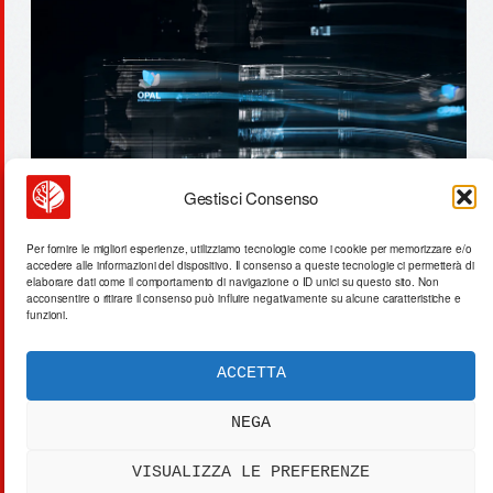
Gestisci Consenso
il mar rosso che inghiotte 1
Per fornire le migliori esperienze, utilizziamo tecnologie come i cookie per memorizzare e/o
accedere alle informazioni del dispositivo. Il consenso a queste tecnologie ci permetterà di
miliardo di barili
elaborare dati come il comportamento di navigazione o ID unici su questo sito. Non
acconsentire o ritirare il consenso può influire negativamente su alcune caratteristiche e
funzioni.
ACCETTA
ACTA SYNTHETICA
EXPERIMENTUM DIURNARIUM
NEGA
CVRANTE
Carlo Cafarotti
VISUALIZZA LE PREFERENZE
> SYSTEM OUTPUT:
DATA_FEED.xml