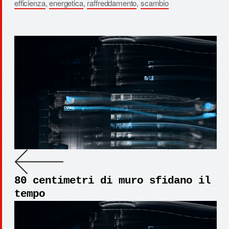
efficienza
,
energetica
,
raffreddamento
,
scambio
80 centimetri di muro sfidano il
tempo