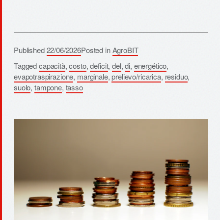
Published
22/06/2026
Posted in
AgroBIT
Tagged
capacità
,
costo
,
deficit
,
del
,
di
,
energético
,
evapotraspirazione
,
marginale
,
prelievo/ricarica
,
residuo
,
suolo
,
tampone
,
tasso