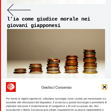
l’ia come giudice morale nei
giovani giapponesi
Gestisci Consenso
necec: 28% meno acqua, 34.000
Per fornire le migliori esperienze, utilizziamo tecnologie come i cookie per memorizzare e/o
accedere alle informazioni del dispositivo. Il consenso a queste tecnologie ci permetterà di
case senza energia
elaborare dati come il comportamento di navigazione o ID unici su questo sito. Non
acconsentire o ritirare il consenso può influire negativamente su alcune caratteristiche e