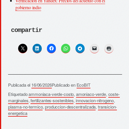
Verificación en Yandex: Precios del acuerdo con el
gobierno indio
compartir
Publicada el
16/06/2026
Publicado en
EcoBIT
Etiquetado
ammoniaca-verde-costo
,
amoniaco-verde
,
coste-
marginales
,
fertilizantes-sostenibles
,
innovacion-nitrogeno
,
plasma-no-termico
,
produccion-descentralizada
,
transicion-
energetica