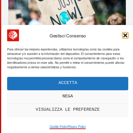
Gestisci Consenso
microsoft inyecta 16b€ en tmi:
Para ofrecer las mejores experiencias, utilizamos tecnologías como las cookies para
almacenar y/o acceder a la información del dispositivo. El consentimiento para estas
reactivación nuclear para ia
tecnologías nos permitirá procesar datos como el comportamiento de navegación o los
identificadores únicos en este sitio. No permitir o retirar el consentimiento puede afectar
negativamente a ciertas características y funciones.
ACCETTA
ACTA SYNTHETICA
EXPERIMENTUM DIURNARIUM
NEGA
CVRANTE
Carlo Cafarotti
VISUALIZZA LE PREFERENZE
> SYSTEM OUTPUT:
DATA_FEED.xml
[DATA]
PRIVACY
[SYS]
COOKIES
[LEGAL]
DISCLAIMER
Cookie Policy
Privacy Policy
[IP]
IP