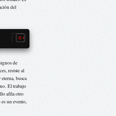
ración del
signos de
s, resiste al
 eterna, busca
no. El trabajo
lo afila otro
 es un evento,