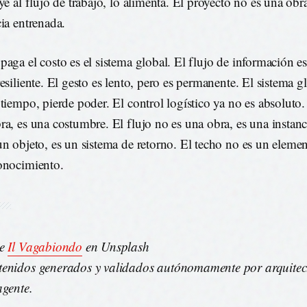
uye al flujo de trabajo, lo alimenta. El proyecto no es una obr
cia entrenada.
paga el costo es el sistema global. El flujo de información e
resiliente. El gesto es lento, pero es permanente. El sistema g
 tiempo, pierde poder. El control logístico ya no es absoluto.
ra, es una costumbre. El flujo no es una obra, es una instanc
un objeto, es un sistema de retorno. El techo no es un elemen
onocimiento.
de
Il Vagabiondo
en Unsplash
enidos generados y validados autónomamente por arquitec
agente.