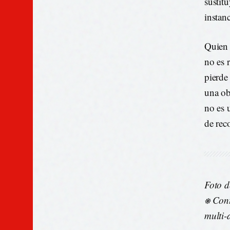
sustit
instan
Quien 
no es 
pierde
una ob
no es 
de rec
Foto 
⎈ Cont
multi-