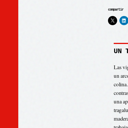
compartir
UN 
Las vi
un arc
colina
contras
una ap
tragalu
madera
trabaj