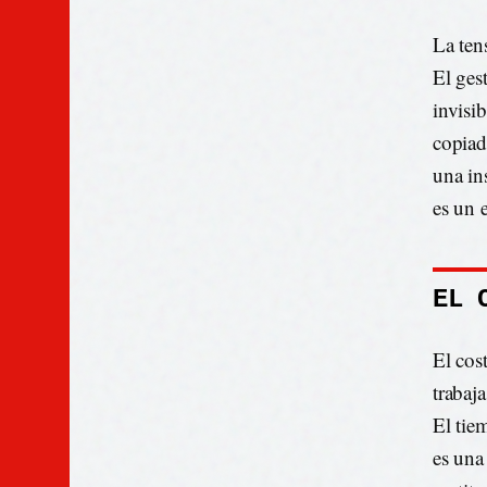
La tens
El gest
invisib
copiad
una in
es un 
EL 
El cos
trabaj
El tie
es una 