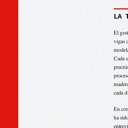
LA 
El gest
vigas 
modela
Cada u
precis
proceso
madera
cada d
En con
ha sid
entrev