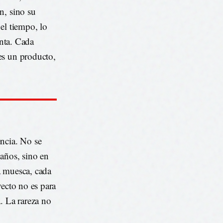
n, sino su
el tiempo, lo
enta. Cada
es un producto,
encia. No se
 años, sino en
a muesca, cada
yecto no es para
. La rareza no