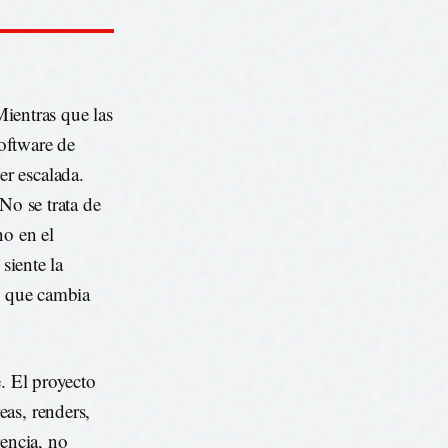
Mientras que las
oftware de
r escalada.
No se trata de
no en el
siente la
al que cambia
e. El proyecto
as, renders,
rencia, no