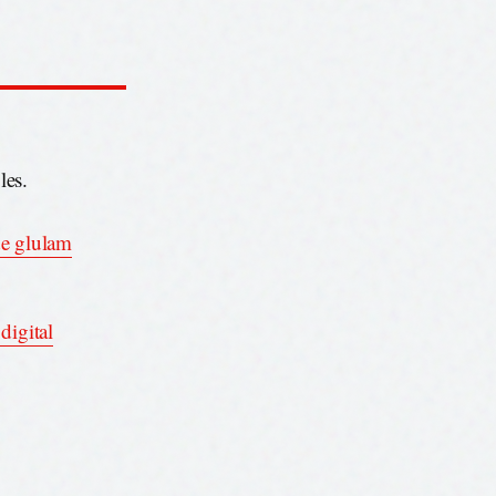
les.
de glulam
digital