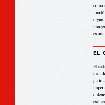
como u
funció
organi
imagen
es una
EL 
El tec
trata 
gestos
imperf
quiene
está en