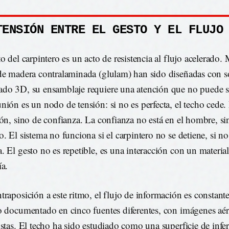
TENSIÓN ENTRE EL GESTO Y EL FLUJO
o del carpintero es un acto de resistencia al flujo acelerado. 
de madera contralaminada (glulam) han sido diseñadas con s
do 3D, su ensamblaje requiere una atención que no puede se
nión es un nodo de tensión: si no es perfecta, el techo cede. 
ión, sino de confianza. La confianza no está en el hombre, si
. El sistema no funciona si el carpintero no se detiene, si no 
. El gesto no es repetible, es una interacción con un materi
ía.
traposición a este ritmo, el flujo de información es constant
o documentado en cinco fuentes diferentes, con imágenes aére
istas. El techo ha sido estudiado como una superficie de infe