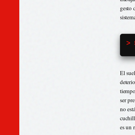
gesto d
sistem
> 
El sue
deteri
tiempo
ser pr
no est
cuchil
es un 