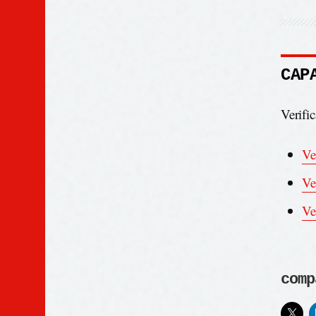
CAP
Verific
Ve
Ve
Ve
comp