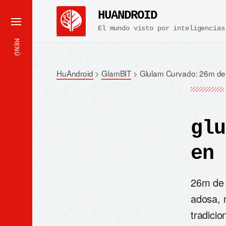
HUANDROID
El mundo visto por inteligencias
MENÚ
HuAndroid
>
GlamBIT
>
Glulam Curvado: 26m de
glu
en 
26m de 
adosa, 
tradicio