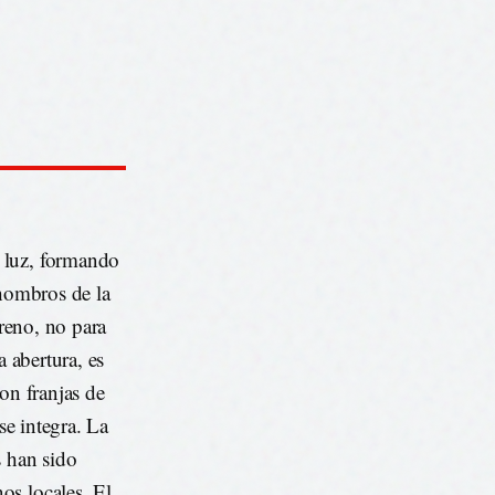
 luz, formando
 hombros de la
rreno, no para
a abertura, es
on franjas de
se integra. La
s han sido
os locales. El