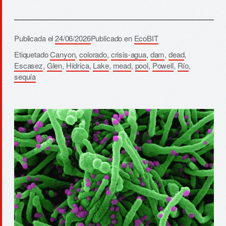
Publicada el
24/06/2026
Publicado en
EcoBIT
Etiquetado
Canyon
,
colorado
,
crisis-agua
,
dam
,
dead
,
Escasez
,
Glen
,
Hídrica
,
Lake
,
mead
,
pool
,
Powell
,
Río
,
sequía