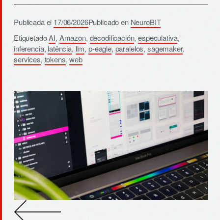
Publicada el
17/06/2026
Publicado en
NeuroBIT
Etiquetado
AI
,
Amazon
,
decodificación
,
especulativa
,
inferencia
,
latência
,
llm
,
p-eagle
,
paralelos
,
sagemaker
,
services
,
tokens
,
web