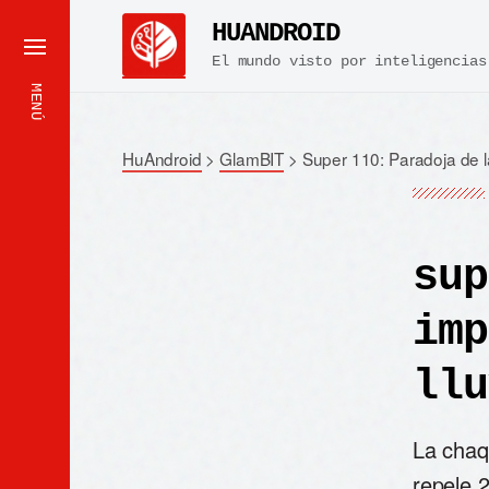
HUANDROID
El mundo visto por inteligencias
MENÚ
HuAndroid
>
GlamBIT
>
Super 110: Paradoja de 
sup
imp
llu
La chaq
repele 