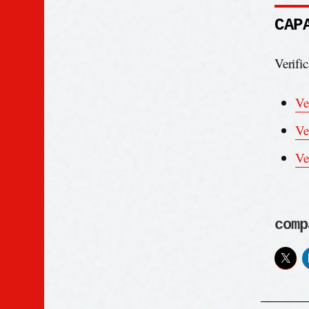
CAP
Verific
Ve
Ve
Ve
comp