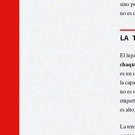
sino p
no es 
LA 
El luj
chaqu
es un o
la cap
no es 
etique
es alt
La tens