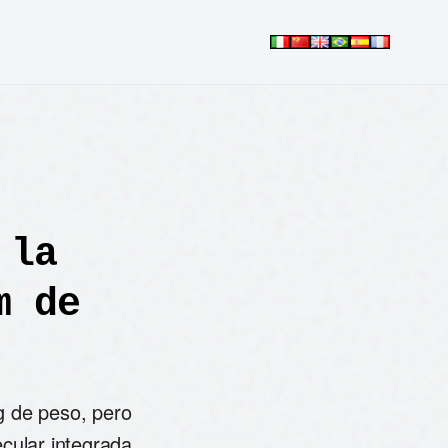
 la
m de
g de peso, pero
cular integrada