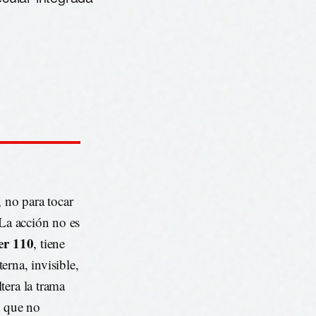
, no para tocar
. La acción no es
er 110
, tiene
rna, invisible,
tera la trama
o que no