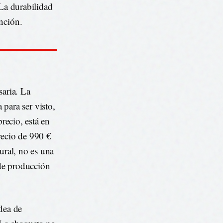
 La durabilidad
nción.
saria. La
 para ser visto,
precio, está en
recio de 990 €
ural, no es una
 de producción
idea de