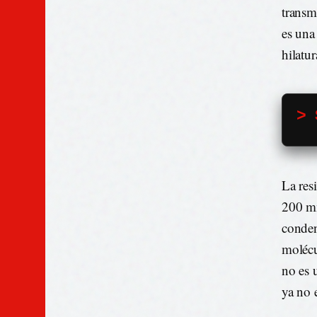
transm
es una
hilatu
> 
La res
200 mm
conden
molécu
no es 
ya no 