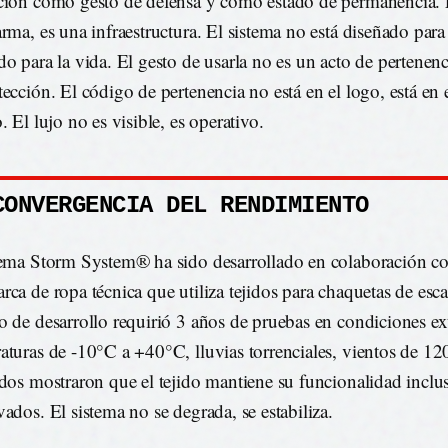
ción como gesto de defensa y como estado de permanencia.
arma, es una infraestructura. El sistema no está diseñado para
do para la vida. El gesto de usarla no es un acto de pertenenc
tección. El código de pertenencia no está en el logo, está en 
. El lujo no es visible, es operativo.
CONVERGENCIA DEL RENDIMIENTO
tema Storm System® ha sido desarrollado en colaboración c
rca de ropa técnica que utiliza tejidos para chaquetas de esca
o de desarrollo requirió 3 años de pruebas en condiciones ex
aturas de -10°C a +40°C, lluvias torrenciales, vientos de 1
ados mostraron que el tejido mantiene su funcionalidad inclu
vados. El sistema no se degrada, se estabiliza.