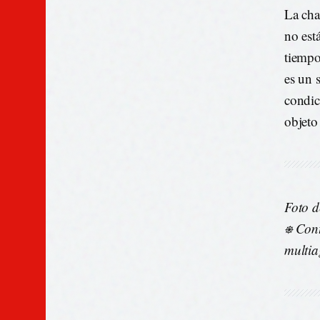
La cha
no est
tiempo
es un 
condic
objeto
Foto 
⎈ Cont
multia