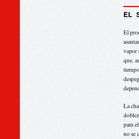
EL 
El pro
asenta
vapor 
que, a
tiempo
despeg
depend
La cha
doblez,
para e
no se 