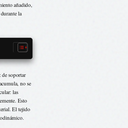
imiento añadido,
durante la
z de soportar
 acumula, no se
ular: las
remente. Esto
rial. El tejido
rmodinámico.