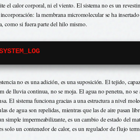
ite el calor corporal, ni el viento. El sistema no es un revest
 incorporación: la membrana micromolecular se ha insertado 
ra, como si fuera parte del hilo mismo.
SYSTEM_LOG
istencia no es una adición, es una suposición. El tejido, capa
 de lluvia continua, no se moja. El agua no penetra, no se
sa. El sistema funciona gracias a una estructura a nivel molec
las de agua son repelidas, mientras que las de aire pasan lib
un simple impermeabilizante, es un cambio de estado del mate
es solo un contenedor de calor, es un regulador de flujo te