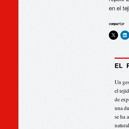
en el tej
compartir
EL 
Un ges
el teji
de exp
una du
se ha 
natura