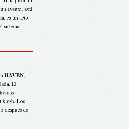
 La chaqueta no
 un evento, está
ia, es un acto
el sistema
HAVEN
on
,
lada. El
tremas:
20 km/h. Los
so después de