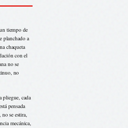
 un tiempo de
de planchado a
una chaqueta
dación con el
ana no se
tinuo, no
a pliegue, cada
 está pensada
 no se estira,
encia mecánica,