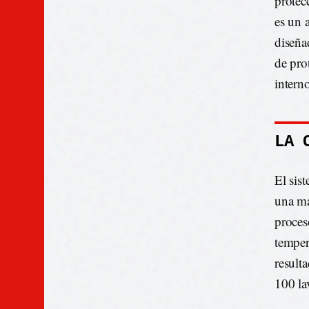
protec
es un 
diseña
de pro
interno
LA 
El sis
una ma
proces
temper
result
100 la