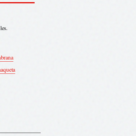
les.
mbrana
haqueta