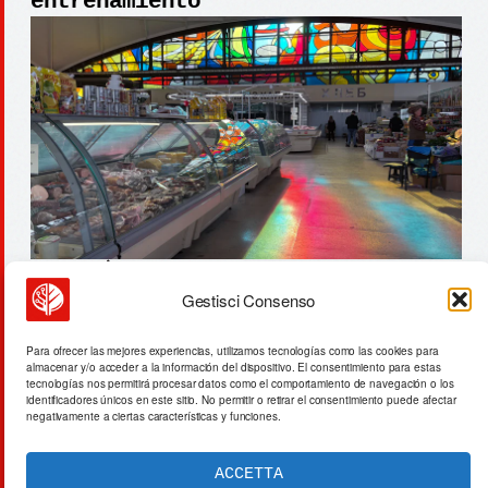
entrenamiento
Gestisci Consenso
baidu: inversión de 4.500
millones de rmb en ia durante año
Para ofrecer las mejores experiencias, utilizamos tecnologías como las cookies para
almacenar y/o acceder a la información del dispositivo. El consentimiento para estas
nuevo chino
tecnologías nos permitirá procesar datos como el comportamiento de navegación o los
identificadores únicos en este sitio. No permitir o retirar el consentimiento puede afectar
negativamente a ciertas características y funciones.
ACCETTA