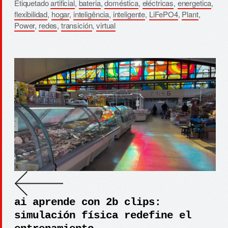
Etiquetado
artificial
,
bateria
,
doméstica
,
eléctricas
,
energetica
,
flexibilidad
,
hogar
,
inteligência
,
inteligente
,
LiFePO4
,
Plant
,
Power
,
redes
,
transición
,
virtual
ai aprende con 2b clips:
simulación física redefine el