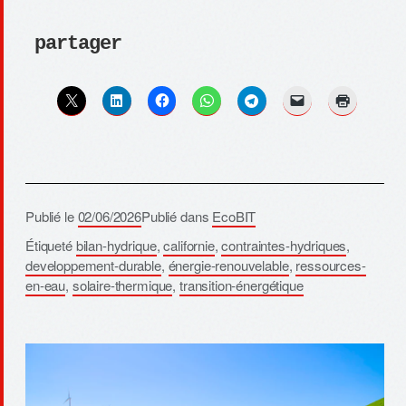
partager
Publié le
02/06/2026
Publié dans
EcoBIT
Étiqueté
bilan-hydrique
,
californie
,
contraintes-hydriques
,
developpement-durable
,
énergie-renouvelable
,
ressources-
en-eau
,
solaire-thermique
,
transition-énergétique