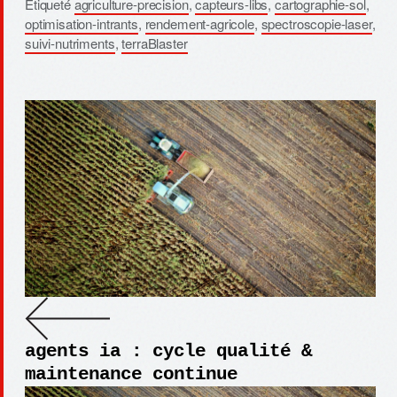
Étiqueté
agriculture-precision
,
capteurs-libs
,
cartographie-sol
,
optimisation-intrants
,
rendement-agricole
,
spectroscopie-laser
,
suivi-nutriments
,
terraBlaster
agents ia : cycle qualité &
maintenance continue