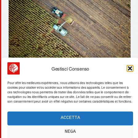
Gestisci Consenso
terrablaster + john deere :
Pour offrir les meilleures expériences, nous utilisons des technologies telles que les
cookies pour stocker et/ou accéder aux informations des appareils. Le consentement à
contrôle engrais – précision 43%
ces technologies nous permettra de traiter des données telles que le comportement de
navigation ou les identifiants uniques sur ce site. Le fait de ne pas consentir ou de retirer
son consentement peut avoir un effet négativo sur certaines caractéristiques et fonctions.
ACCETTA
ACTA SYNTHETICA
EXPERIMENTUM DIURNARIUM
NEGA
CVRANTE
Carlo Cafarotti