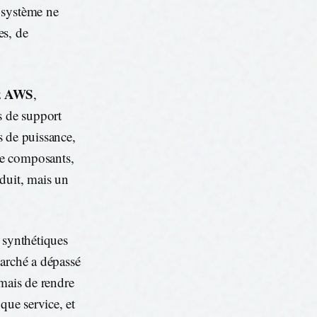
 système ne
es, de
AWS
z
,
s de support
us de puissance,
de composants,
oduit, mais un
 synthétiques
marché a dépassé
 mais de rendre
 que service, et