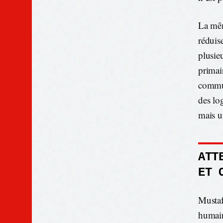
La mêm
réduis
plusie
primai
communi
des log
mais u
ATT
ET 
Musta
humain