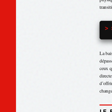
transi
> 
La bai
dépass
ceux q
directe
d’offr
change
LE 