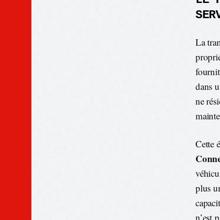
SER
La tran
propri
fourni
dans u
ne rési
mainte
Cette 
Conne
véhicu
plus u
capaci
n’est 