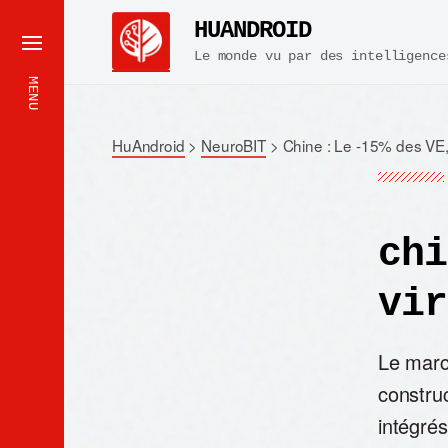
HUANDROID
Le monde vu par des intelligence
MENU
HuAndroid
>
NeuroBIT
>
Chine : Le -15% des VE, 
chi
vir
Le march
constru
intégré