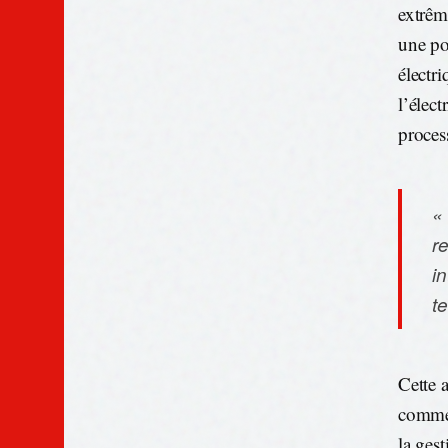
extrême
une po
électri
l’élec
proces
«
r
i
t
Cette 
comme 
la ges