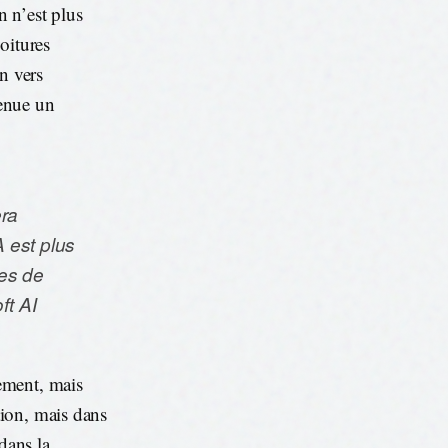
n n’est plus
oitures
on vers
venue un
era
 est plus
mes de
ft AI
ement, mais
ion, mais dans
dans la