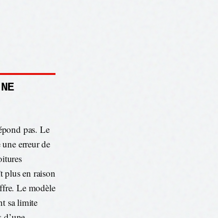
 NE
répond pas. Le
 une erreur de
oitures
t plus en raison
ffre. Le modèle
nt sa limite
s d’une