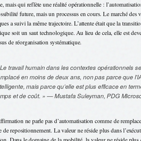
, mais qui reflète une réalité opérationnelle : l’automatisatio
ssibilité future, mais un processus en cours. Le marché des v
ques a suivi la même trajectoire. L’attente était que la transiti
trique soit un saut technologique. Au lieu de cela, elle est de
sus de réorganisation systématique.
 Le travail humain dans les contextes opérationnels s
emplacé en moins de deux ans, non pas parce que l’IA
ntelligente, mais parce qu’elle est plus efficace en ter
emps et de coût. » — Mustafa Suleyman, PDG Microso
affirmation ne parle pas d’automatisation comme de remplac
de repositionnement. La valeur ne réside plus dans l’exécut
tion. Dans le domaine de la mobilité, la valeur ne réside plus 