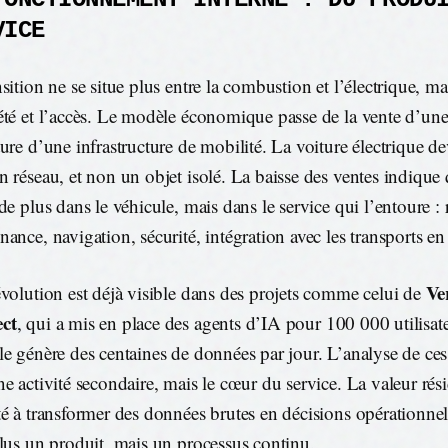
VICE
sition ne se situe plus entre la combustion et l’électrique, mai
été et l’accès. Le modèle économique passe de la vente d’une 
ture d’une infrastructure de mobilité. La voiture électrique 
n réseau, et non un objet isolé. La baisse des ventes indique 
de plus dans le véhicule, mais dans le service qui l’entoure : 
nance, navigation, sécurité, intégration avec les transports 
Ve
évolution est déjà visible dans des projets comme celui de
ct
, qui a mis en place des agents d’IA pour 100 000 utilisa
le génère des centaines de données par jour. L’analyse de ce
ne activité secondaire, mais le cœur du service. La valeur rés
té à transformer des données brutes en décisions opérationne
plus un produit, mais un processus continu.