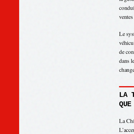
conduit
ventes 
Le sys
véhicu
de con
dans l
change
LA 
QUE
La Chi
L’acce