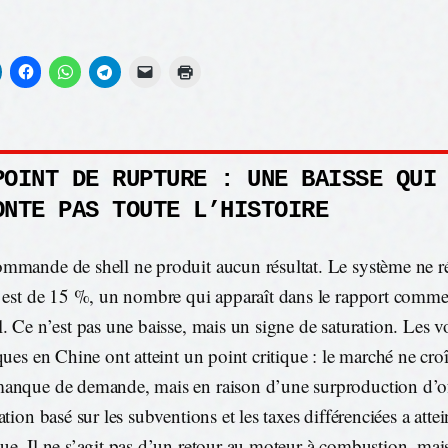
POINT DE RUPTURE : UNE BAISSE QUI
ONTE PAS TOUTE L’HISTOIRE
mmande de shell ne produit aucun résultat. Le système ne 
e est de 15 %, un nombre qui apparaît dans le rapport comme
l. Ce n’est pas une baisse, mais un signe de saturation. Les v
ques en Chine ont atteint un point critique : le marché ne croî
anque de demande, mais en raison d’une surproduction d’o
ation basé sur les subventions et les taxes différenciées a attei
ue. Il ne s’agit pas d’un retour au moteur à combustion, mai