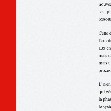
nouvea
sera p
ressou
Cette 
l’arch
aux ent
mais d
mais u
proces
L’aven
qui gè
la pha
le syst