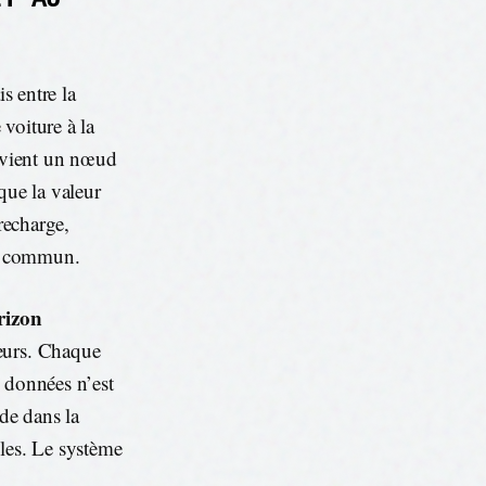
s entre la
voiture à la
devient un nœud
que la valeur
recharge,
en commun.
rizon
teurs. Chaque
s données n’est
ide dans la
lles. Le système