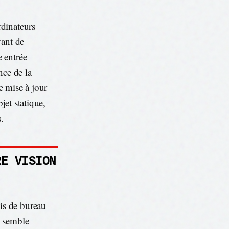
dinateurs
vant de
 entrée
nce de la
e mise à jour
jet statique,
.
RE VISION
ois de bureau
i semble