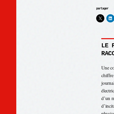
partager
LE 
RAC
Une co
chiffr
journa
électri
d’un m
d’incit
physiq