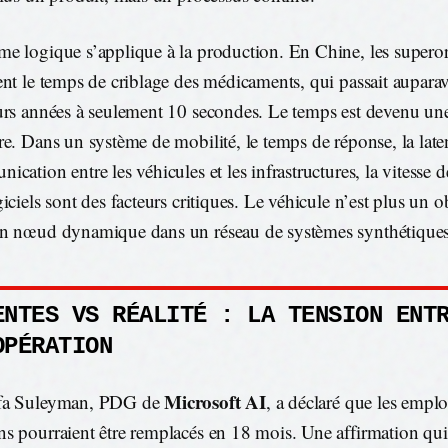
e logique s’applique à la production. En Chine, les superor
ent le temps de criblage des médicaments, qui passait aupara
urs années à seulement 10 secondes. Le temps est devenu une
re. Dans un système de mobilité, le temps de réponse, la late
cation entre les véhicules et les infrastructures, la vitesse d
iciels sont des facteurs critiques. Le véhicule n’est plus un ob
n nœud dynamique dans un réseau de systèmes synthétiques
ENTES VS RÉALITÉ : LA TENSION ENT
OPÉRATION
Microsoft AI
fa Suleyman, PDG de
, a déclaré que les empl
s pourraient être remplacés en 18 mois. Une affirmation qu