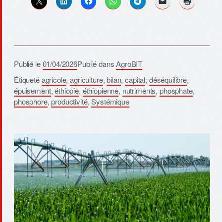
Publié le
01/04/2026
Publié dans
AgroBIT
Étiqueté
agricole
,
agriculture
,
bilan
,
capital
,
déséquilibre
,
épuisement
,
éthiopie
,
éthiopienne
,
nutriments
,
phosphate
,
phosphore
,
productivité
,
Systémique