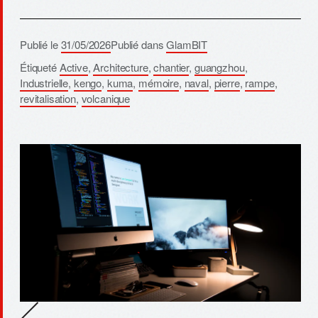
Publié le
31/05/2026
Publié dans
GlamBIT
Étiqueté
Active
,
Architecture
,
chantier
,
guangzhou
,
Industrielle
,
kengo
,
kuma
,
mémoire
,
naval
,
pierre
,
rampe
,
revitalisation
,
volcanique