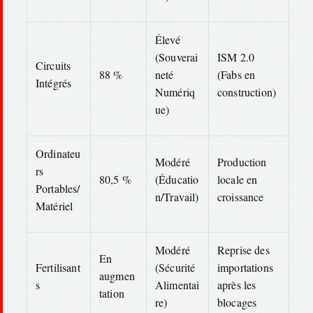
Élevé
(Souverai
ISM 2.0
Circuits
88 %
neté
(Fabs en
Intégrés
Numériq
construction)
ue)
Ordinateu
Modéré
Production
rs
80,5 %
(Éducatio
locale en
Portables/
n/Travail)
croissance
Matériel
Modéré
Reprise des
En
Fertilisant
(Sécurité
importations
augmen
s
Alimentai
après les
tation
re)
blocages