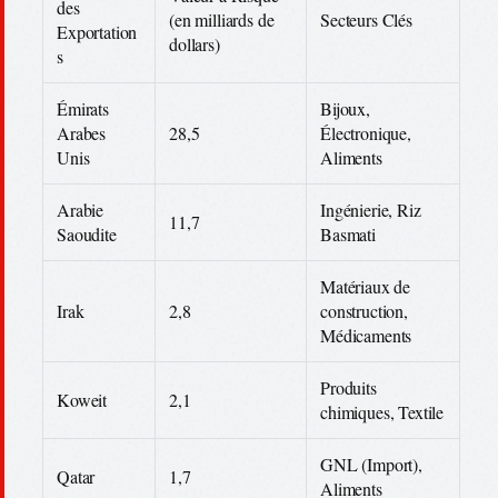
des
(en milliards de
Secteurs Clés
Exportation
dollars)
s
Émirats
Bijoux,
Arabes
28,5
Électronique,
Unis
Aliments
Arabie
Ingénierie, Riz
11,7
Saoudite
Basmati
Matériaux de
Irak
2,8
construction,
Médicaments
Produits
Koweit
2,1
chimiques, Textile
GNL (Import),
Qatar
1,7
Aliments