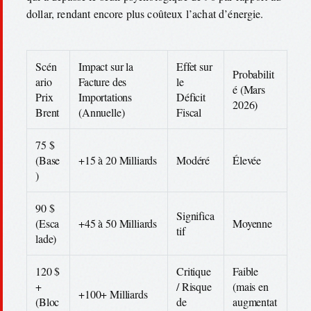
dollar, rendant encore plus coûteux l’achat d’énergie.
Scén
Impact sur la
Effet sur
Probabilit
ario
Facture des
le
é (Mars
Prix
Importations
Déficit
2026)
Brent
(Annuelle)
Fiscal
75 $
(Base
+15 à 20 Milliards
Modéré
Élevée
)
90 $
Significa
(Esca
+45 à 50 Milliards
Moyenne
tif
lade)
120 $
Critique
Faible
+
/ Risque
(mais en
+100+ Milliards
(Bloc
de
augmentat