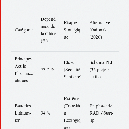
Dépend
Risque
Alternative
ance de
Catégorie
Stratégiq
Nationale
la Chine
ue
(2026)
(%)
Principes
Élevé
Schéma PLI
Actifs
73,7 %
(Sécurité
(32 projets
Pharmace
Sanitaire)
actifs)
utiques
Extrême
Batteries
(Transitio
En phase de
Lithium-
94 %
n
R&D / Start-
ion
Écologiq
up
ue)