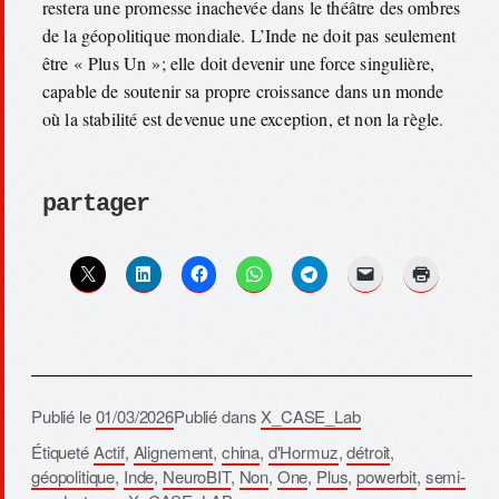
restera une promesse inachevée dans le théâtre des ombres
de la géopolitique mondiale. L’Inde ne doit pas seulement
être « Plus Un »; elle doit devenir une force singulière,
capable de soutenir sa propre croissance dans un monde
où la stabilité est devenue une exception, et non la règle.
partager
Publié le
01/03/2026
Publié dans
X_CASE_Lab
Étiqueté
Actif
,
Alignement
,
china
,
d'Hormuz
,
détroit
,
géopolitique
,
Inde
,
NeuroBIT
,
Non
,
One
,
Plus
,
powerbit
,
semi-