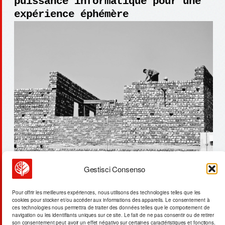
puissance informatique pour une
expérience éphémère
Gestisci Consenso
fermeture du détroit d’hormuz :
Pour offrir les meilleures expériences, nous utilisons des technologies telles que les
cookies pour stocker et/ou accéder aux informations des appareils. Le consentement à
le brent à 73$/baril
ces technologies nous permettra de traiter des données telles que le comportement de
navigation ou les identifiants uniques sur ce site. Le fait de ne pas consentir ou de retirer
son consentement peut avoir un effet négativo sur certaines caractéristiques et fonctions.