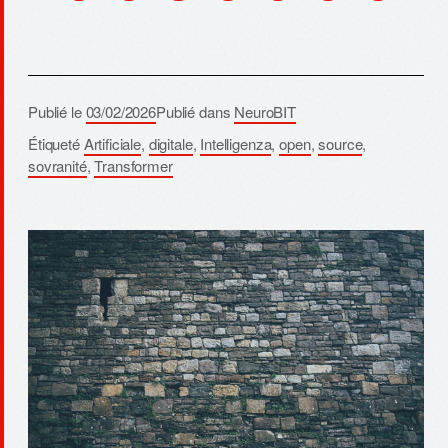
Publié le
03/02/2026
Publié dans
NeuroBIT
Étiqueté
Artificiale
,
digitale
,
Intelligenza
,
open
,
source
,
sovranité
,
Transformer