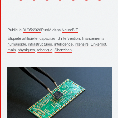
Publié le
31/05/2026
Publié dans
NeuroBIT
Étiqueté
artificielle
,
capacités
,
d'intervention
,
financements
,
humanoide
,
infrastructures
,
intelligence
,
intensifs
,
Linkerbot
,
main
,
physiques
,
robotique
,
Shenzhen