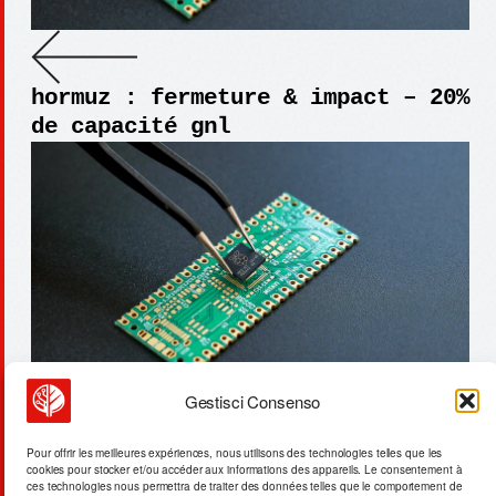
hormuz : fermeture & impact – 20%
de capacité gnl
Gestisci Consenso
crater de batagaïka : fonte de
Pour offrir les meilleures expériences, nous utilisons des technologies telles que les
cookies pour stocker et/ou accéder aux informations des appareils. Le consentement à
permafrost en crise
ces technologies nous permettra de traiter des données telles que le comportement de