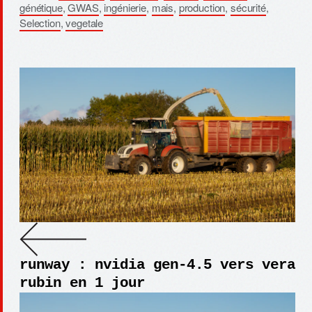
génétique
,
GWAS
,
ingénierie
,
mais
,
production
,
sécurité
,
Selection
,
vegetale
runway : nvidia gen-4.5 vers vera
rubin en 1 jour