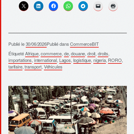
Publié le
30/06/2026
Publié dans
CommerceBIT
Étiqueté
Afrique
,
commerce
,
de
,
douane
,
droit
,
droits
,
importations
,
international
,
Lagos
,
logistique
,
nigeria
,
RORO
,
tarifaire
,
transport
,
Véhicules