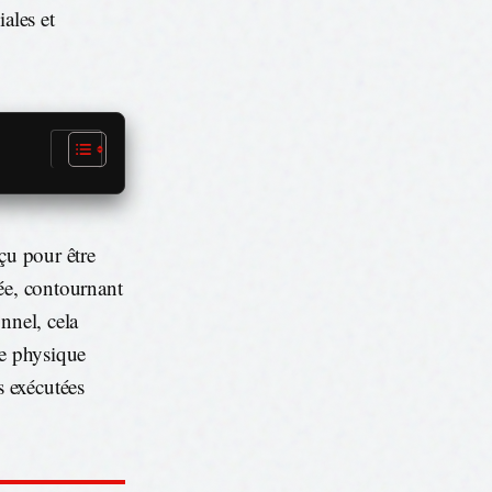
ales et
çu pour être
ée, contournant
nnel, cela
ce physique
 exécutées