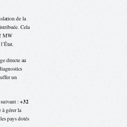
slation de la
stribuée. Cela
1,2 MW
l’État.
rge directe au
iagnostics
auffer un
+32
e suivant :
 à gérer la
les pays dotés