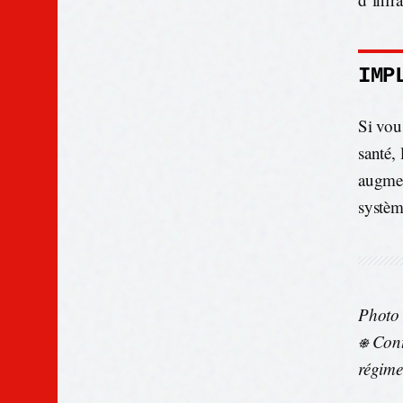
IMP
Si vou
santé,
augmen
systèm
Photo
⎈ Cont
régime