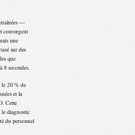
entraînées —
et convergent
mais une
basé sur des
les que
à 8 secondes.
: le 20 % de
nées et la
O. Cette
 le diagnostic
ité du personnel