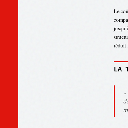
Le coû
compar
jusqu’
structu
réduit 
LA 
« 
de
m