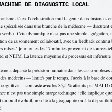
MACHINE DE DIAGNOSTIC LOCAL
anisme clé est l’orchestration multi-agent : deux instances 
e spécialisée dans une branche de la médecine — discutent 
n verdict. Cette dynamique n’est pas une simple agrégation, 
tion de raisonnement collaboratif, avec un feedback continu 
s mises à jour toutes les 17 minutes provenant de sources tel
 et NEJM. La latence moyenne du processus est inférieure 
tème a dépassé la précision humaine dans les cas complexes 
 des médecins — limités par le temps, l’accès à la base de don
e cognitive — contraste avec les 85,5 % atteints par MAI-Dx
ence n’est pas une simple marge technique : elle implique que
t un outil évolutif, non lié à la géographie ou à la disponibil
é.