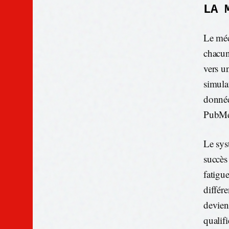
LA 
Le méc
chacun
vers u
simula
donnée
PubMed
Le sys
succès
fatigu
différ
devien
qualifi