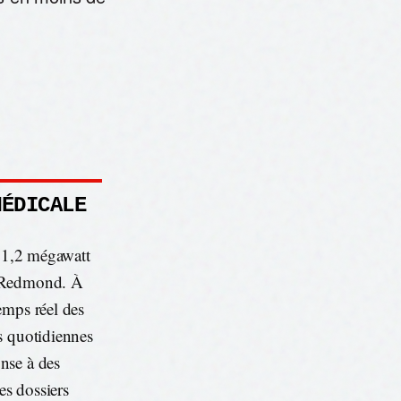
MÉDICALE
r 1,2 mégawatt
e Redmond. À
emps réel des
s quotidiennes
nse à des
es dossiers