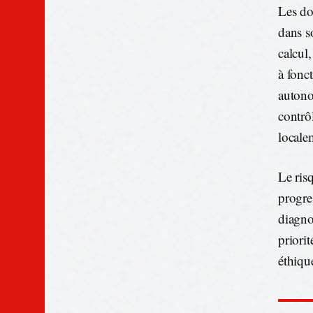
Les do
dans s
calcul
à fonc
autono
contrô
locale
Le risq
progre
diagno
priori
éthiqu