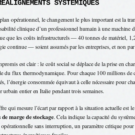
RÉALIGNEMENTS SYSTÉMIQUES
 plan opérationnel, le changement le plus important est la tran
sabilité clinique d’un professionnel humain à une machine di
ue que les coûts infrastructurels — 40 tonnes de matériel, 
gie continue — soient assumés par les entreprises, et non par 
romis est clair : le coût social se déplace de la prise en cha
le du flux thermodynamique. Pour chaque 100 millions de d
ués, l’énergie consommée équivaut à celle nécessaire pour ch
r urbain entier en Italie pendant trois semaines.
fre qui mesure l’écart par rapport à la situation actuelle est l
s de marge de stockage
. Cela indique la capacité du système
 opérationnelle sans interruption, un paramètre critique pour 
structures énergétiques fragiles.