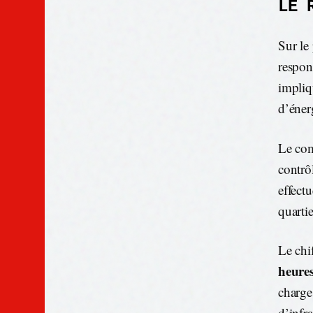
LE 
Sur le
respon
impliq
d’éner
Le comp
contrô
effect
quartie
Le chif
heure
charge
d’infra