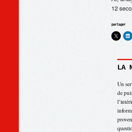
12 seco
partager
LA 
Un ser
de pui
l’inté
inform
proven
questi