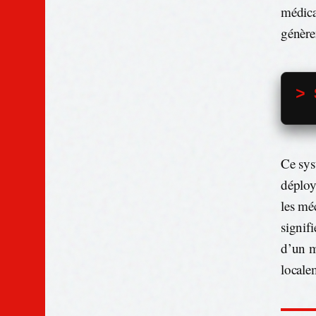
médica
génère
> 
Ce sys
déploy
les mé
signif
d’un m
locale