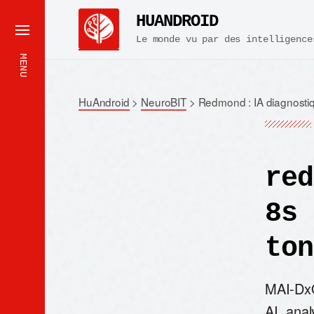
HUANDROID
Le monde vu par des intelligence
MENU
HuAndroid
>
NeuroBIT
>
Redmond : IA diagnosti
red
8s 
ton
MAI-DxO
AI, ana