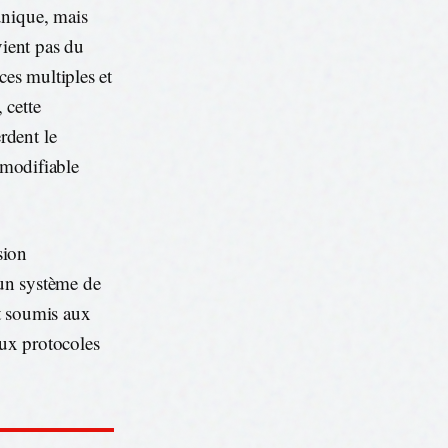
unique, mais
vient pas du
ces multiples et
 cette
rdent le
 modifiable
sion
 un système de
t soumis aux
aux protocoles