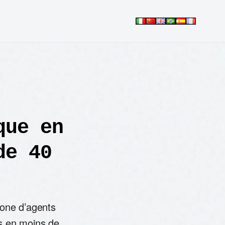
que en
de 40
ione d’agents
cs en moins de