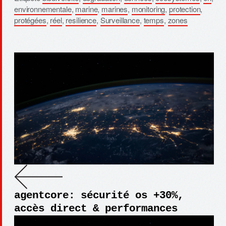
environnementale
,
marine
,
marines
,
monitoring
,
protection
,
protégées
,
réel
,
resilience
,
Surveillance
,
temps
,
zones
agentcore: sécurité os +30%,
accès direct & performances