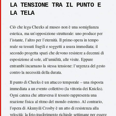
LA TENSIONE TRA IL PUNTO E
LA TELA
Ciò che lega Cheeks al museo non è una somiglianza
estetica, ma un’opposizione strutturale: uno produce per
l’istante, l’altro per l’eternità. Il primo opera in tempo
reale su tessuti fragili e soggetti a usura immediata; il
secondo progetta spazi che devono resistere a decenni di
esposizione al sole, all’umidità, alle visite. Eppure
entrambi incarnano la stessa tensione: l’urgenza del gesto
contro la necessità della durata.
Il punto di Cheeks è un attacco temporale – una risposta
immediata a un evento collettivo (la vittoria dei Knicks).
Ogni catena che attraversa il tessuto rappresenta una
reazione fisica al ritmo del mondo esterno. Al contrario,
l’opera di Akunyili Crosby è un atto di resistenza alla
velocità: la foto-trasferimento richiede settimane per essere