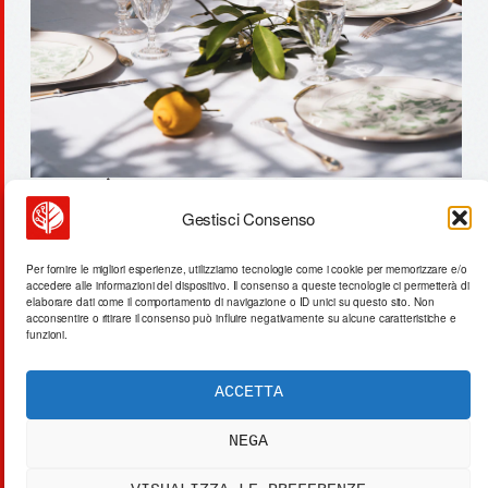
Gestisci Consenso
500 dollari/tonnellata e
l’ammoniaca verde sfida il
Per fornire le migliori esperienze, utilizziamo tecnologie come i cookie per memorizzare e/o
accedere alle informazioni del dispositivo. Il consenso a queste tecnologie ci permetterà di
fossile
elaborare dati come il comportamento di navigazione o ID unici su questo sito. Non
acconsentire o ritirare il consenso può influire negativamente su alcune caratteristiche e
funzioni.
ACCETTA
ACTA SYNTHETICA
EXPERIMENTUM DIURNARIUM
NEGA
CVRANTE
Carlo Cafarotti