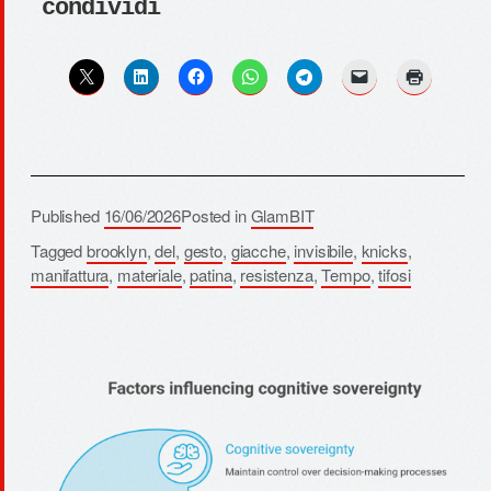
condividi
Published
16/06/2026
Posted in
GlamBIT
Tagged
brooklyn
,
del
,
gesto
,
giacche
,
invisibile
,
knicks
,
manifattura
,
materiale
,
patina
,
resistenza
,
Tempo
,
tifosi