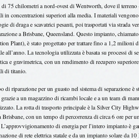
o di 75 chilometri a nord-ovest di Wentworth, dove il terreno
li in concentrazioni superiori alla media. I materiali vengono 
gie di draga e scavatrici pesanti, poi trasportati via strada v
arazione a Brisbane, Queensland. Questo impianto, chiamat
ion Plant), è stato progettato per trattare fino a 1,2 milioni d
le all’anno. La tecnologia utilizzata è basata su processi di s
ica e gravimetrica, con un rendimento di recupero superiore
i di titanio.
po di riparazione per un guasto nel sistema di separazione è s
, grazie a un magazzino di ricambi locale e a un team di ma
izzato. La rotta di trasporto principale è la Silver City High
o a Brisbane, con un tempo di percorrenza di circa 6 ore per 
. L’approvvigionamento di energia per l’intero impianto è ga
azione di rete elettrica statale e da un impianto solare da 1