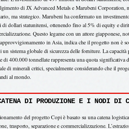
lgimento di JX Advanced Metals e Marubeni Corporation, n
iario, ma strategico. Marubeni ha confermato un investiment
 di dollari statunitensi, ottenendo fino al 5% di equity e dirit
cializzazione. Questo legame con un attore giapponese, not
i approvvigionamento in Asia, indica che il progetto non è so
i un sistema globale di sicurezza delle forniture. La capacità
e di 400.000 tonnellate rappresenta una quota significativa 
le di minerali critici, specialmente considerando che il prog
andi al mondo.
CATENA DI PRODUZIONE E I NODI DI 
zionamento del progetto Copi è basato su una catena logistica
ione, trasporto, separazione e commercializzazione. L’estrazi