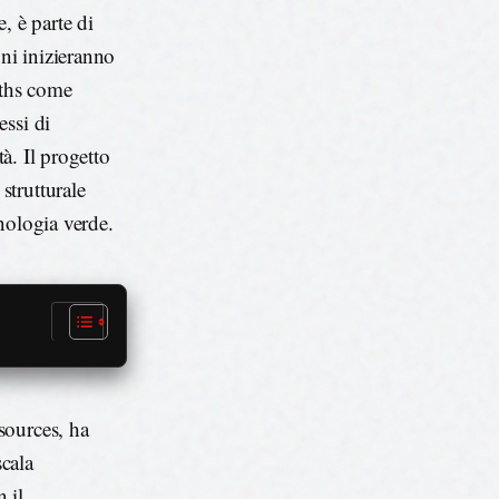
, è parte di
oni inizieranno
rths come
essi di
tà. Il progetto
strutturale
nologia verde.
sources, ha
scala
 il