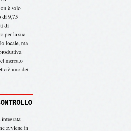
on è solo
o di 9,75
ti di
o per la sua
lo locale, ma
 produttiva
del mercato
etto è uno dei
CONTROLLO
 integrata:
one avviene in