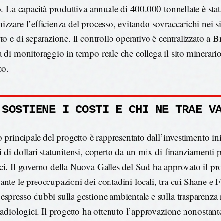
o. La capacità produttiva annuale di 400.000 tonnellate è stat
izzare l’efficienza del processo, evitando sovraccarichi nei s
rto e di separazione. Il controllo operativo è centralizzato a 
a di monitoraggio in tempo reale che collega il sito minerario
co.
 SOSTIENE I COSTI E CHI NE TRAE V
o principale del progetto è rappresentato dall’investimento in
 di dollari statunitensi, coperto da un mix di finanziamenti p
ci. Il governo della Nuova Galles del Sud ha approvato il pr
ante le preoccupazioni dei contadini locali, tra cui Shane e 
espresso dubbi sulla gestione ambientale e sulla trasparenza 
 radiologici. Il progetto ha ottenuto l’approvazione nonostan