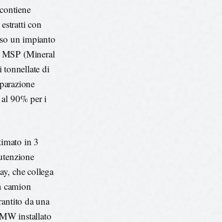
 contiene
estratti con
erso un impianto
o MSP (Mineral
i tonnellate di
eparazione
 al 90% per i
timato in 3
nutenzione
way, che collega
un camion
rantito da una
0 MW installato