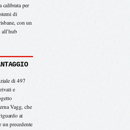
a calibrata per
istemi di
Brisbane, con un
 all’hub
ANTAGGIO
iziale di 497
rivati e
ogetto
Ferna Vagg, che
riguardo ai
te un precedente