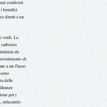
nei confronti
 i benefici
ro diretti e un
e verdi. Le
el carbonio
ipendenza da
investimento di
iato a un flusso
overno
za delle
alleanze
ione per i
to, riducendo