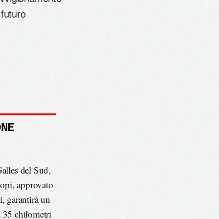
 futuro
ONE
alles del Sud,
Copi, approvato
i, garantirà un
a 35 chilometri