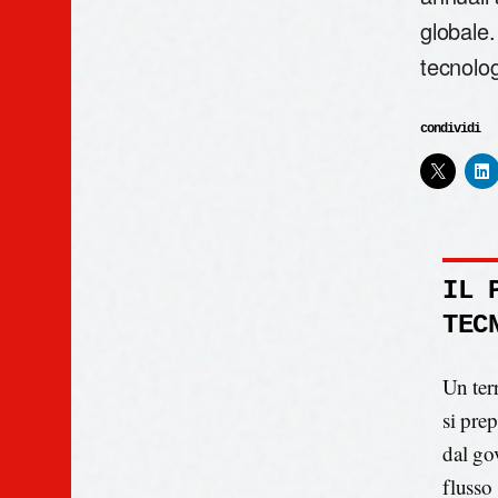
globale.
tecnolog
condividi
IL 
TEC
Un ter
si pre
dal gov
flusso