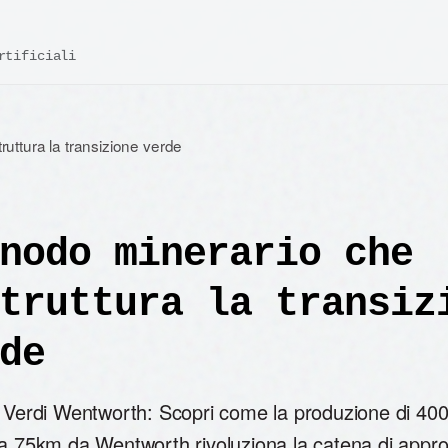
rtificiali
truttura la transizione verde
nodo minerario che
truttura la transiz
de
i Verdi Wentworth: Scopri come la produzione di 400
 a 75km da Wentworth rivoluziona la catena di appr