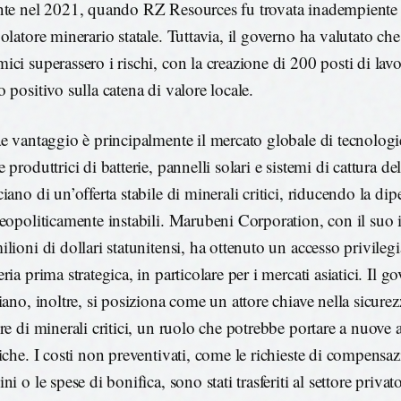
nte nel 2021, quando RZ Resources fu trovata inadempiente 
olatore minerario statale. Tuttavia, il governo ha valutato che
ci superassero i rischi, con la creazione di 200 posti di lavo
 positivo sulla catena di valore locale.
ae vantaggio è principalmente il mercato globale di tecnologi
 produttrici di batterie, pannelli solari e sistemi di cattura d
iano di un’offerta stabile di minerali critici, riducendo la d
geopoliticamente instabili. Marubeni Corporation, con il suo 
lioni di dollari statunitensi, ha ottenuto un accesso privileg
ria prima strategica, in particolare per i mercati asiatici. Il g
iano, inoltre, si posiziona come un attore chiave nella sicurez
ure di minerali critici, un ruolo che potrebbe portare a nuove 
giche. I costi non preventivati, come le richieste di compensaz
ni o le spese di bonifica, sono stati trasferiti al settore priva