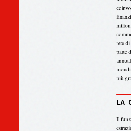
coinvo
finanz
milioni
commer
rete d
parte d
annual
mondia
più gr
LA 
Il fun
estraz