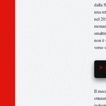
dalla 
una re
nel 20
monazi
smaltim
non è 
verso 
> 
Il mec
ottenut
industr