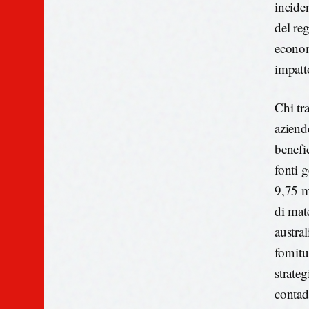
incide
del reg
economi
impatto
Chi tr
aziende
benefic
fonti 
9,75 mi
di mate
austral
fornit
strate
contadi