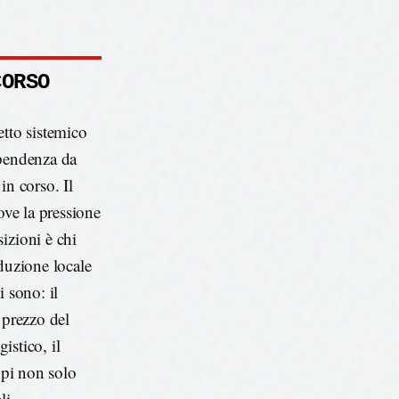
CORSO
etto sistemico
ipendenza da
in corso. Il
ove la pressione
izioni è chi
duzione locale
i sono: il
 prezzo del
istico, il
opi non solo
li.