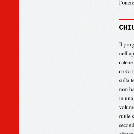
l’oner
CHI
Il pro
nell’a
catene
costo 
sulla 
non ha
in una
volume
rutile 
second
aliment