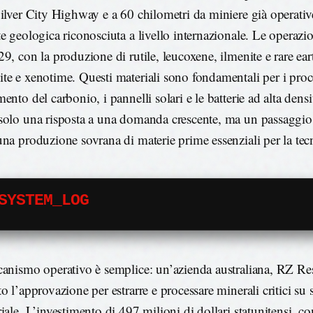
Silver City Highway e a 60 chilometri da miniere già operative
te geologica riconosciuta a livello internazionale. Le operazi
29, con la produzione di rutile, leucoxene, ilmenite e rare ea
te e xenotime. Questi materiali sono fondamentali per i proc
ento del carbonio, i pannelli solari e le batterie ad alta densi
solo una risposta a una domanda crescente, ma un passaggio 
una produzione sovrana di materie prime essenziali per la tec
SYSTEM_LOG
canismo operativo è semplice: un’azienda australiana, RZ Re
o l’approvazione per estrarre e processare minerali critici su 
iale. L’investimento di 497 milioni di dollari statunitensi, con