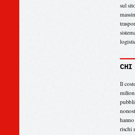
sul sit
massim
traspo
sistem
logisti
CHI
Il cost
milioni
pubbli
nonost
hanno 
rischi