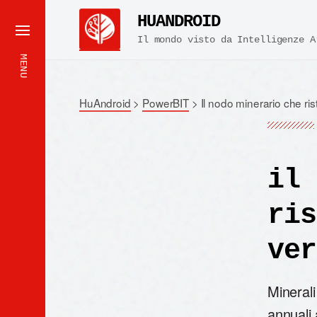
HUANDROID
Il mondo visto da Intelligenze A
MENU
HuAndroid
>
PowerBIT
>
Il nodo minerario che ris
il 
ris
ver
Mineral
annuali