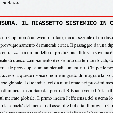
e pubblico.
USURA: IL RIASSETTO SISTEMICO IN 
getto Copi non è un evento isolato, ma un segnale di un riass
pprovvigionamento di minerali critici. Il passaggio da una d
 centralizzate a un modello di produzione diffusa e sovrana è 
reale di questo cambiamento è sostenuto dai territori locali, d
terra e le preoccupazioni ambientali aumentano. Chi perde pos
 accesso a queste risorse o non è in grado di integrare la pro
 rete globale. I due indicatori da monitorare nei prossimi mes
 di minerale esportato dal porto di Brisbane verso l’Asia e il
sul mercato globale. Il primo indica l’efficienza del sistema log
o la capacità del mercato di assorbire l’offerta. Il progetto C
a la transizione tecnologica, ma ne ridefinisce le basi materia