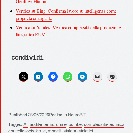
Geoffrey Hinton
Verifica su Bing: Conferma lavoro su intelligenza come
proprietà emergente
Verifica su Yandex: Verifica complessità della produzione
litografica EUV
condividi
Published
28/06/2026
Posted in
NeuroBIT
Tagged
AI
,
audit-internazionale
,
bombe
,
complessità-technica
,
controllo-logistico
,
e
,
modelli
,
sistemi-sintetici