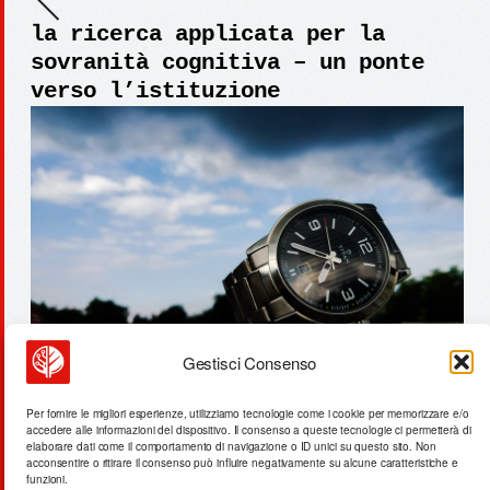
la ricerca applicata per la
sovranità cognitiva – un ponte
verso l’istituzione
Gestisci Consenso
gateway terrestri come colli di
Per fornire le migliori esperienze, utilizziamo tecnologie come i cookie per memorizzare e/o
accedere alle informazioni del dispositivo. Il consenso a queste tecnologie ci permetterà di
bottiglia digitale
elaborare dati come il comportamento di navigazione o ID unici su questo sito. Non
acconsentire o ritirare il consenso può influire negativamente su alcune caratteristiche e
funzioni.