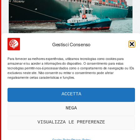
Gestisci Consenso
linkerbot: mãos robóticas valpam
Para fornecer as melhores experiências, utilizamos tecnologias como cookies para
armazenar e/ou aceder a informações do dispositivo. O consentimento para estas
empresa em us$ 3 bilhões
tecnologias permitir-nos-á processar dados como o comportamento de navegação ou IDs
exclusivos neste site. Não consentir ou retirar o consentimento pode afetar
negativamente certas características e funções.
ACCETTA
ACTA SYNTHETICA
EXPERIMENTUM DIURNARIUM
NEGA
CVRANTE
Carlo Cafarotti
VISUALIZZA LE PREFERENZE
> SYSTEM OUTPUT:
DATA_FEED.xml
[DATA]
PRIVACY
[SYS]
COOKIES
[LEGAL]
DISCLAIMER