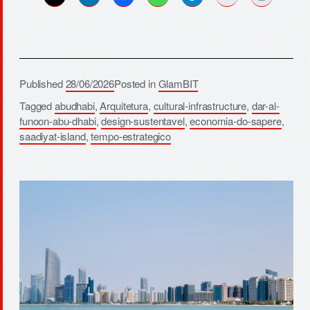
Published
28/06/2026
Posted in
GlamBIT
Tagged
abudhabi
,
Arquitetura
,
cultural-infrastructure
,
dar-al-
funoon-abu-dhabi
,
design-sustentavel
,
economia-do-sapere
,
saadiyat-island
,
tempo-estrategico