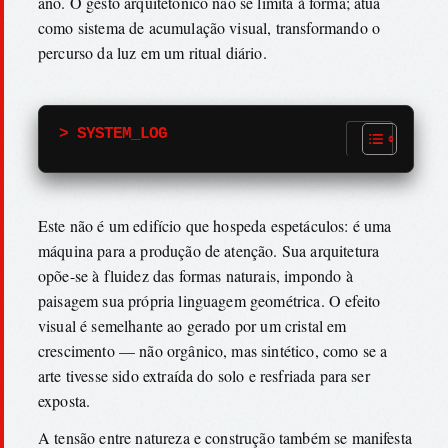
ano. O gesto arquitetônico não se limita à forma; atua
como sistema de acumulação visual, transformando o
percurso da luz em um ritual diário.
> SYSTEM_LOG
Este não é um edifício que hospeda espetáculos: é uma
máquina para a produção de atenção. Sua arquitetura
opõe-se à fluidez das formas naturais, impondo à
paisagem sua própria linguagem geométrica. O efeito
visual é semelhante ao gerado por um cristal em
crescimento — não orgânico, mas sintético, como se a
arte tivesse sido extraída do solo e resfriada para ser
exposta.
A tensão entre natureza e construção também se manifesta