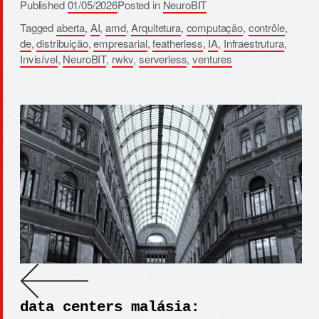
Published
01/05/2026
Posted in
NeuroBIT
Tagged
aberta
,
AI
,
amd
,
Arquitetura
,
computação
,
contrôle
,
de
,
distribuição
,
empresarial
,
featherless
,
IA
,
Infraestrutura
,
Invisível
,
NeuroBIT
,
rwkv
,
serverless
,
ventures
data centers malásia: