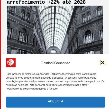
arrefecimento +22% até 2028
Gestisci Consenso
porto de houston: us$ 48 milhões
Para fornecer as melhores experiências, utilizamos tecnologias como cookies para
armazenar e/ou aceder a informações do dispositivo. O consentimento para estas
cobrem 440.000 teus
tecnologias permitir-nos-á processar dados como o comportamento de navegação ou IDs
exclusivos neste site. Não consentir ou retirar o consentimento pode afetar
negativamente certas características e funções.
ACCETTA
ACTA SYNTHETICA