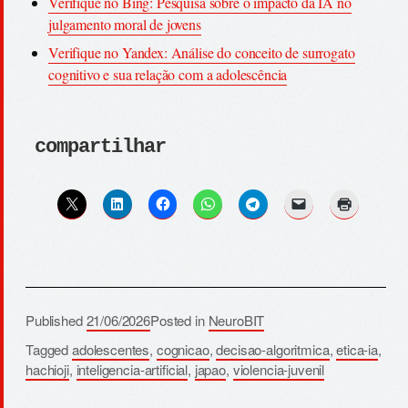
Verifique no Bing: Pesquisa sobre o impacto da IA no
julgamento moral de jovens
Verifique no Yandex: Análise do conceito de surrogato
cognitivo e sua relação com a adolescência
compartilhar
Published
21/06/2026
Posted in
NeuroBIT
Tagged
adolescentes
,
cognicao
,
decisao-algoritmica
,
etica-ia
,
hachioji
,
inteligencia-artificial
,
japao
,
violencia-juvenil