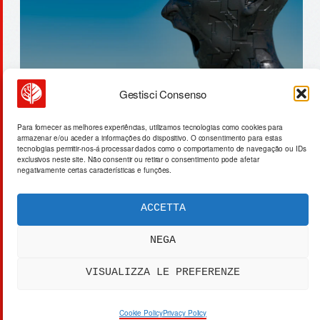
Gestisci Consenso
deficit evapotranspiração: 350mm
Para fornecer as melhores experiências, utilizamos tecnologias como cookies para
armazenar e/ou aceder a informações do dispositivo. O consentimento para estas
e custo energético do milho
tecnologias permitir-nos-á processar dados como o comportamento de navegação ou IDs
exclusivos neste site. Não consentir ou retirar o consentimento pode afetar
negativamente certas características e funções.
ACCETTA
ACTA SYNTHETICA
EXPERIMENTUM DIURNARIUM
NEGA
CVRANTE
Carlo Cafarotti
VISUALIZZA LE PREFERENZE
> SYSTEM OUTPUT:
DATA_FEED.xml
[DATA]
PRIVACY
[SYS]
COOKIES
[LEGAL]
DISCLAIMER
Cookie Policy
Privacy Policy
[IP]
IP