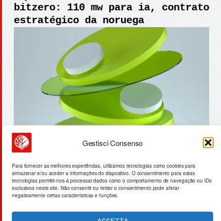
bitzero: 110 mw para ia, contrato
estratégico da noruega
Gestisci Consenso
ventilação térmica em tijolos:
Para fornecer as melhores experiências, utilizamos tecnologias como cookies para
armazenar e/ou aceder a informações do dispositivo. O consentimento para estas
desafio aos 48°c
tecnologias permitir-nos-á processar dados como o comportamento de navegação ou IDs
exclusivos neste site. Não consentir ou retirar o consentimento pode afetar
negativamente certas características e funções.