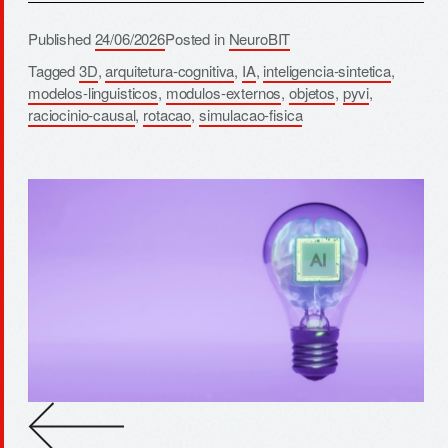
Published
24/06/2026
Posted in
NeuroBIT
Tagged
3D
,
arquitetura-cognitiva
,
IA
,
inteligencia-sintetica
,
modelos-linguisticos
,
modulos-externos
,
objetos
,
pyvi
,
raciocinio-causal
,
rotacao
,
simulacao-fisica