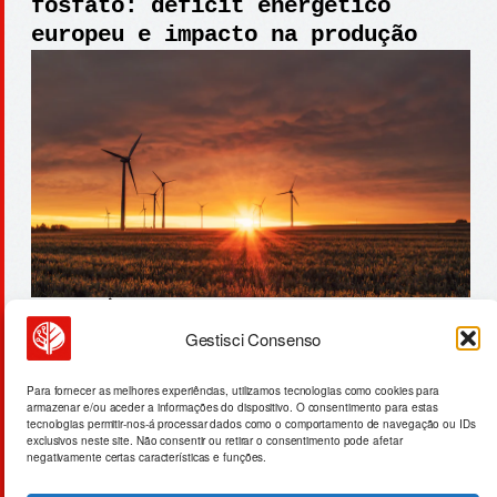
fosfato: déficit energético
europeu e impacto na produção
Gestisci Consenso
data centers asean: crescimento
digital impulsionado por
Para fornecer as melhores experiências, utilizamos tecnologias como cookies para
armazenar e/ou aceder a informações do dispositivo. O consentimento para estas
combustíveis fósseis
tecnologias permitir-nos-á processar dados como o comportamento de navegação ou IDs
exclusivos neste site. Não consentir ou retirar o consentimento pode afetar
negativamente certas características e funções.