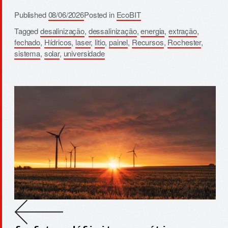
Published
08/06/2026
Posted in
EcoBIT
Tagged
desalinização
,
dessalinização
,
energia
,
extração
,
fechado
,
Hídricos
,
laser
,
litio
,
painel
,
Recursos
,
Rochester
,
sistema
,
solar
,
universidade