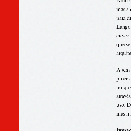
Ambos 
mas a 
para d
Langos
cresce
que se
arquit
A tens
proces
porque
atravé
uso. D
mas na
Impac