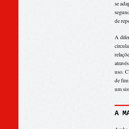
se ada
segund
de rep
A dife
circul
relaçõ
atravé
uso. C
de fim
um sis
A M