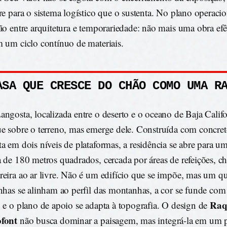
ere para o sistema logístico que o sustenta. No plano operaci
ção entre arquitetura e temporariedade: não mais uma obra e
m um ciclo contínuo de materiais.
ASA QUE CRESCE DO CHÃO COMO UMA R
angosta, localizada entre o deserto e o oceano de Baja Calif
ue sobre o terreno, mas emerge dele. Construída com concret
ta em dois níveis de plataformas, a residência se abre para 
a de 180 metros quadrados, cercada por áreas de refeições, ch
reira ao ar livre. Não é um edifício que se impõe, mas um qu
inhas se alinham ao perfil das montanhas, a cor se funde com
Raq
, e o plano de apoio se adapta à topografia. O design de
ofont
não busca dominar a paisagem, mas integrá-la em um 