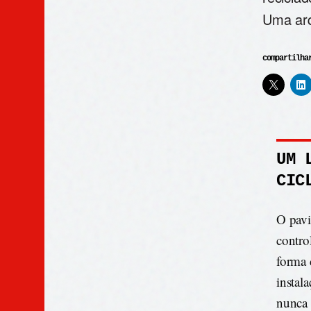
Uma arq
compartilha
UM 
CIC
O pav
contro
forma 
instal
nunca 