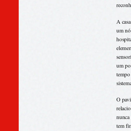
reconh
A casa
um nó 
hospit
elemen
sensor
um pon
tempo 
sistem
O pavi
relaci
nunca 
tem fi