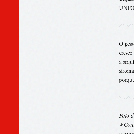
UNFOL
O gest
cresce
a arqu
sistem
porqu
Foto 
⎈ Cont
agente