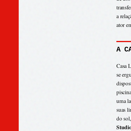
transf
a rela
ator e
A C
Casa L
se erg
dispos
piscin
uma la
suas l
do sol
Studi