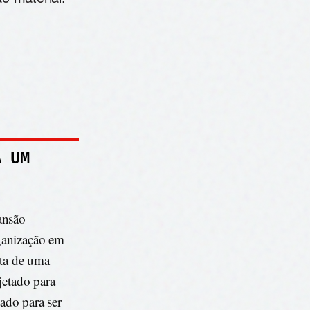
A UM
ansão
ganização em
ata de uma
jetado para
ado para ser