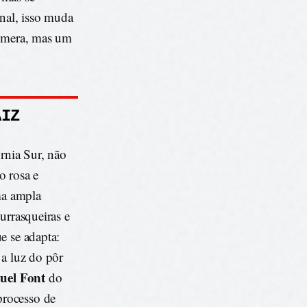
onal, isso muda
fêmera, mas um
AIZ
ornia Sur, não
o rosa e
uma ampla
urrasqueiras e
e se adapta:
 a luz do pôr
uel Font
do
processo de