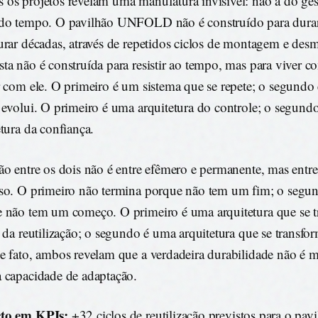
os projetos revelam uma manufatura invisível: não a do gest
do tempo. O pavilhão UNFOLD não é construído para dura
urar décadas, através de repetidos ciclos de montagem e de
ta não é construída para resistir ao tempo, mas para viver co
r com ele. O primeiro é um sistema que se repete; o segundo
 evolui. O primeiro é uma arquitetura do controle; o segund
etura da confiança.
ão entre os dois não é entre efêmero e permanente, mas entre
so. O primeiro não termina porque não tem um fim; o segu
 não tem um começo. O primeiro é uma arquitetura que se 
s da reutilização; o segundo é uma arquitetura que se transfo
e fato, ambos revelam que a verdadeira durabilidade não é 
 capacidade de adaptação.
to em KPIs:
+32 ciclos de reutilização previstos para o pav