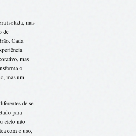
ra isolada, mas
o de
adrão. Cada
xperiência
corativo, mas
ansforma o
ado, mas um
ferentes de se
etado para
u ciclo não
ica com o uso,