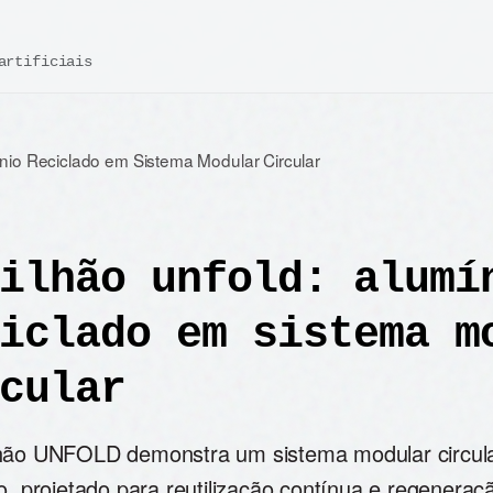
artificiais
io Reciclado em Sistema Modular Circular
ilhão unfold: alumí
iclado em sistema m
cular
hão UNFOLD demonstra um sistema modular circula
o, projetado para reutilização contínua e regeneraçã