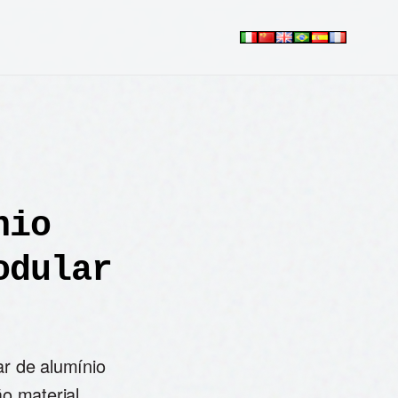
nio
odular
r de alumínio
o material.