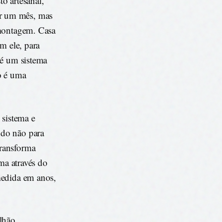
o artesanal,
r um mês, mas
smontagem. Casa
m ele, para
 é um sistema
o é uma
 sistema e
ndo não para
transforma
rma através do
medida em anos,
ilhão