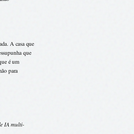
ada. A casa que
ressupunha que
 que é um
não para
e IA multi-