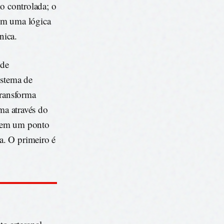
ão controlada; o
 em uma lógica
nica.
 de
istema de
transforma
rma através do
 tem um ponto
a. O primeiro é