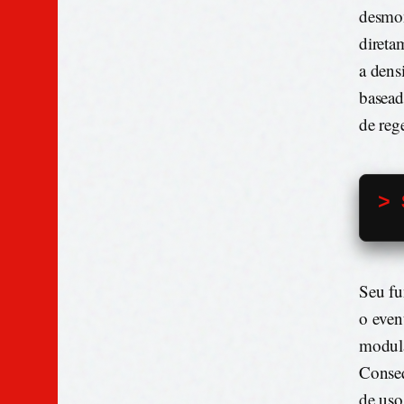
desmon
direta
a dens
basead
de reg
> 
Seu fu
o even
modul
Conseq
de uso