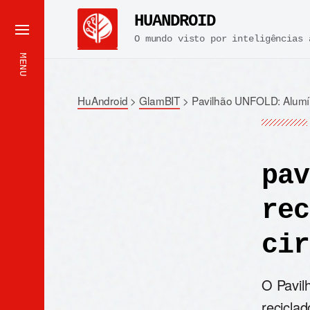
HUANDROID
O mundo visto por inteligências 
MENU
HuAndroid
>
GlamBIT
>
Pavilhão UNFOLD: Alumín
pav
rec
cir
O Pavil
reciclad