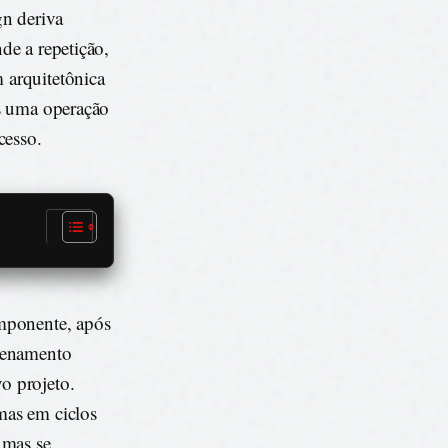
gn deriva
nde a repetição,
 arquitetônica
as uma operação
cesso.
mponente, após
azenamento
o projeto.
mas em ciclos
 mas se