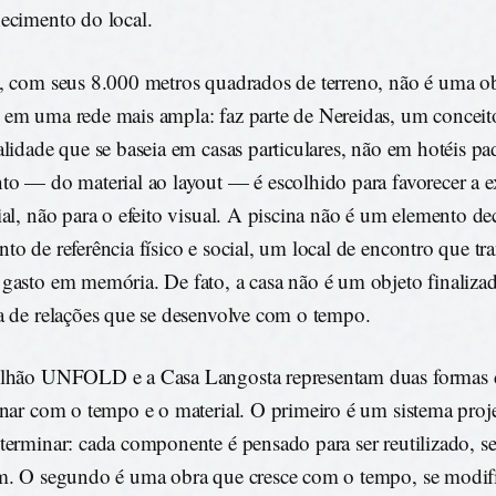
ecimento do local.
, com seus 8.000 metros quadrados de terreno, não é uma ob
em uma rede mais ampla: faz parte de Nereidas, um conceit
alidade que se baseia em casas particulares, não em hotéis p
to — do material ao layout — é escolhido para favorecer a e
ial, não para o efeito visual. A piscina não é um elemento de
to de referência físico e social, um local de encontro que tr
gasto em memória. De fato, a casa não é um objeto finaliz
a de relações que se desenvolve com o tempo.
lhão UNFOLD e a Casa Langosta representam duas formas di
onar com o tempo e o material. O primeiro é um sistema proj
terminar: cada componente é pensado para ser reutilizado, se
m. O segundo é uma obra que cresce com o tempo, se modif