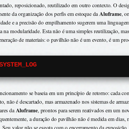
tado, reposicionado, reutilizado em outro contexto. O desi
Aluframe
mente da organização dos perfis em estoque da
, o
idade e a precisão do empilhamento sugerem uma linguagem
a na modularidade. Esta não é uma simples reutilização, m
eneração de materiais: o pavilhão não é um evento, é um pro
SYSTEM_LOG
ncionamento se baseia em um princípio de retorno: cada co
to, não é descartado, mas armazenado nos sistemas de arm
Aluframe
ares da
, prontos para serem reativados em um nov
uentemente, a duração do pavilhão não é medida em dias, 
. Seu valor não se esgota com o encerramento da exposição,