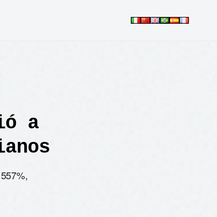
ió a
ianos
m 557%,