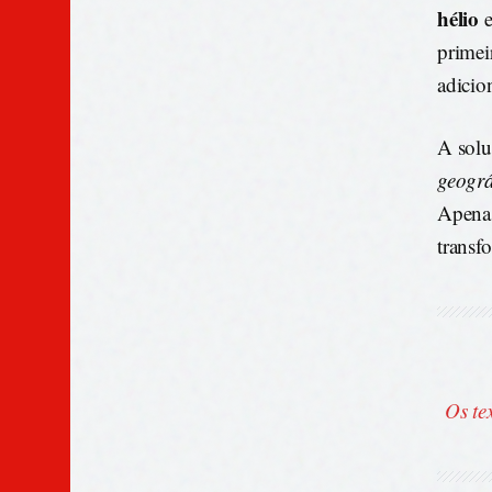
hélio
e
primei
adicio
A solu
geográ
Apenas
transf
Os te