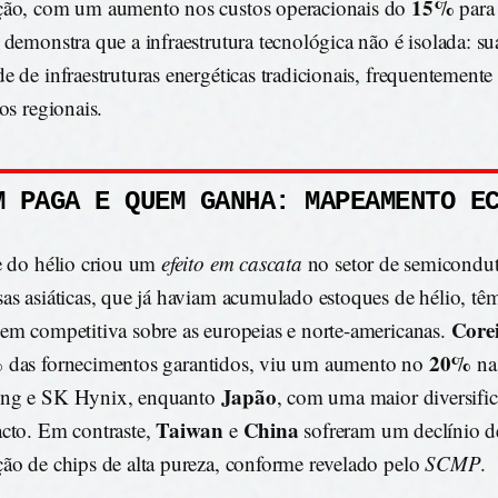
15%
ão, com um aumento nos custos operacionais do
para
 demonstra que a infraestrutura tecnológica não é isolada: sua
e de infraestruturas energéticas tradicionais, frequentemente
os regionais.
M PAGA E QUEM GANHA: MAPEAMENTO E
e do hélio criou um
efeito em cascata
no setor de semicondut
as asiáticas, que já haviam acumulado estoques de hélio, t
Core
em competitiva sobre as europeias e norte-americanas.
%
20%
das fornecimentos garantidos, viu um aumento no
nas
Japão
ng e SK Hynix, enquanto
, com uma maior diversifi
Taiwan
China
cto. Em contraste,
e
sofreram um declínio 
ão de chips de alta pureza, conforme revelado pelo
SCMP
.