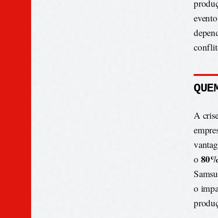
produç
evento
depend
conflit
QUE
A cris
empres
vantag
80
o
Samsu
o impa
produç