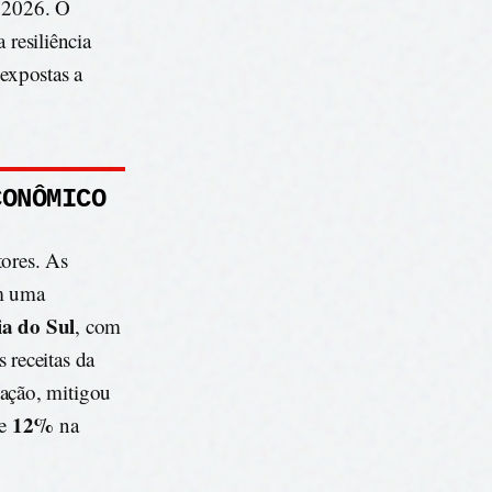
 2026. O
 resiliência
 expostas a
CONÔMICO
ores. As
êm uma
ia do Sul
, com
 receitas da
cação, mitigou
12%
de
na