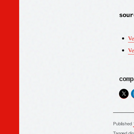
sour
Ve
Ve
comp
Published
Tagged
di