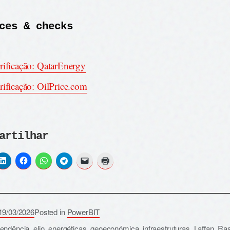
ces & checks
rificação: QatarEnergy
rificação: OilPrice.com
artilhar
19/03/2026
Posted in
PowerBIT
pendência
,
elio
,
energéticas
,
geoeconómica
,
infraestruturas
,
Laffan
,
Ra