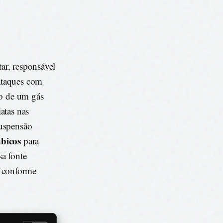
ar, responsável
 ataques com
to de um gás
atas nas
suspensão
úbicos
para
a fonte
 conforme