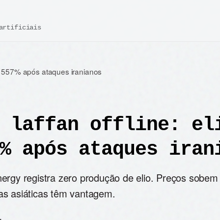
artificiais
ó a 557% após ataques iranianos
 laffan offline: el
% após ataques iran
ergy registra zero produção de elio. Preços sobe
s asiáticas têm vantagem.