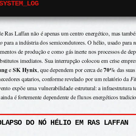
SYSTEM_LOG
e Ras Laffan não é apenas um centro energético, mas tam
lo
para a indústria dos semicondutores. O hélio, usado para re
mentos de produção e como gás inerte nos processos de dep
bstitutos imediatos. Sua interrupção colocou em crise empr
ung
SK Hynix
70%
e
, que dependem por cerca de
das suas
necedores qatarios, conforme revelado por um relatório da
Fi
vento expõe uma vulnerabilidade estrutural: a infraestrutura 
 ainda é fortemente dependente de fluxos energéticos tradicio
OLAPSO DO NÓ HÉLIO EM RAS LAFFAN