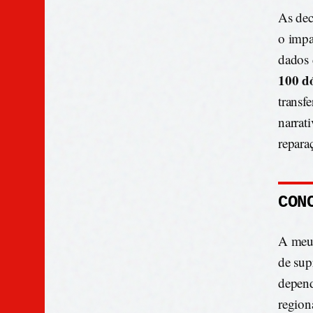
As dec
o impa
dados
100 d
transf
narrat
repara
CON
A meu 
de sup
depend
region