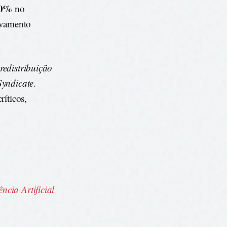
0%
no
avamento
redistribuição
Syndicate
.
ríticos,
cia Artificial