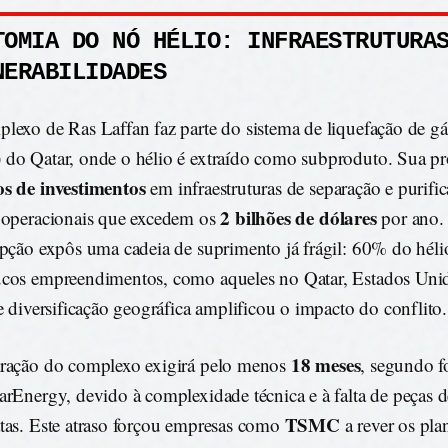
TOMIA DO NÓ HÉLIO: INFRAESTRUTURA
NERABILIDADES
lexo de Ras Laffan faz parte do sistema de liquefação de gá
do Qatar, onde o hélio é extraído como subproduto. Sua p
s de investimentos
em infraestruturas de separação e purifi
2 bilhões de dólares
 operacionais que excedem os
por ano.
upção expôs uma cadeia de suprimento já frágil: 60% do hél
cos empreendimentos, como aqueles no Qatar, Estados Unid
de diversificação geográfica amplificou o impacto do conflito.
18 meses
ração do complexo exigirá pelo menos
, segundo f
arEnergy, devido à complexidade técnica e à falta de peças d
TSMC
tas. Este atraso forçou empresas como
a rever os pla