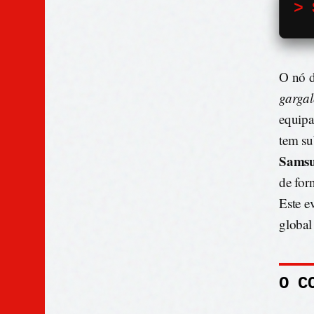
> 
O nó d
garga
equipa
tem su
Sams
de for
Este e
global
O C