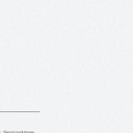
s
,
Semicondutores