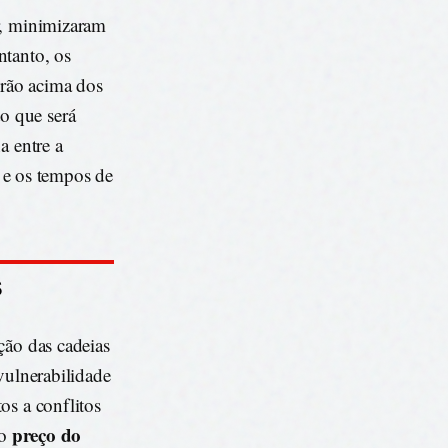
r, minimizaram
ntanto, os
rão acima dos
o que será
a entre a
s e os tempos de
S
ão das cadeias
vulnerabilidade
os a conflitos
preço do
 o