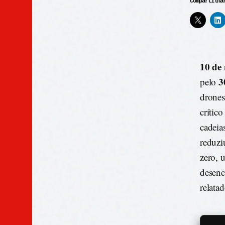
compartilha
10 de
3
pelo
drones
crític
cadeia
reduzi
zero, 
desenc
relata