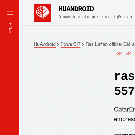
HUANDROID
O mundo visto por inteligências 
MENU
HuAndroid
>
PowerBIT
>
Ras Laffan offline: Eli
ras
557
QatarEn
empresa