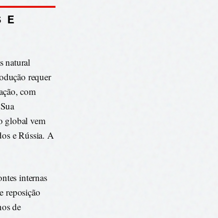
S E
s natural
rodução requer
cação, com
 Sua
io global vem
os e Rússia. A
ontes internas
e reposição
nos de