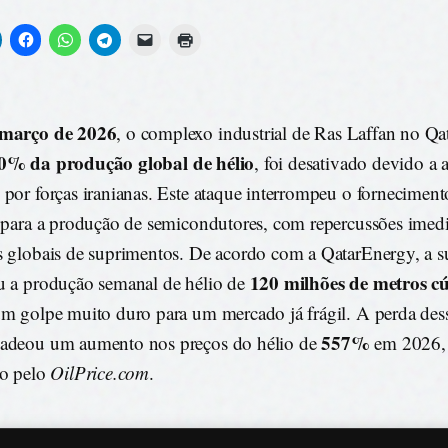
r
 março de 2026
, o complexo industrial de Ras Laffan no Qat
0% da produção global de hélio
, foi desativado devido a
 por forças iranianas. Este ataque interrompeu o fornecimen
o para a produção de semicondutores, com repercussões imedi
s globais de suprimentos. De acordo com a QatarEnergy, a 
120 milhões de metros c
u a produção semanal de hélio de
um golpe muito duro para um mercado já frágil. A perda dess
557%
adeou um aumento nos preços do hélio de
em 2026,
do pelo
OilPrice.com
.