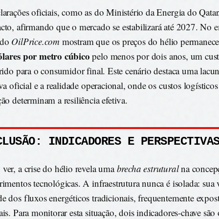
larações oficiais, como as do Ministério da Energia do Qata
cto, afirmando que o mercado se estabilizará até 2027. No e
 do
OilPrice.com
mostram que os preços do hélio permanece
ólares por metro cúbico
pelo menos por dois anos, um cust
erido para o consumidor final. Este cenário destaca uma lacun
iva oficial e a realidade operacional, onde os custos logístico
ção determinam a resiliência efetiva.
CLUSÃO: INDICADORES E PERSPECTIVA
ver, a crise do hélio revela uma
brecha estrutural
na concepç
rimentos tecnológicas. A infraestrutura nunca é isolada: sua 
e dos fluxos energéticos tradicionais, frequentemente expost
ais. Para monitorar esta situação, dois indicadores-chave são