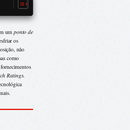
bém um
ponto de
sfriar os
osição, não
esas como
 fornecimentos
tch Ratings
.
tecnológica
nais.