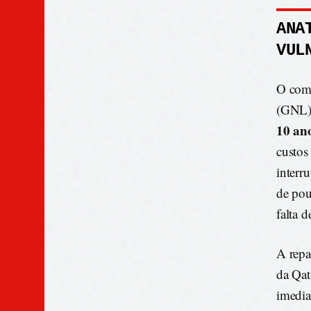
ANA
VUL
O comp
(GNL) 
10 ano
custos
interr
de pou
falta 
A repa
da Qat
imedia