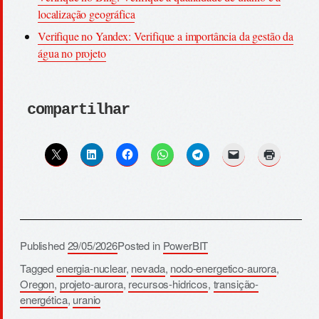
localização geográfica
Verifique no Yandex: Verifique a importância da gestão da
água no projeto
compartilhar
Published
29/05/2026
Posted in
PowerBIT
Tagged
energia-nuclear
,
nevada
,
nodo-energetico-aurora
,
Oregon
,
projeto-aurora
,
recursos-hidricos
,
transição-
energética
,
uranio