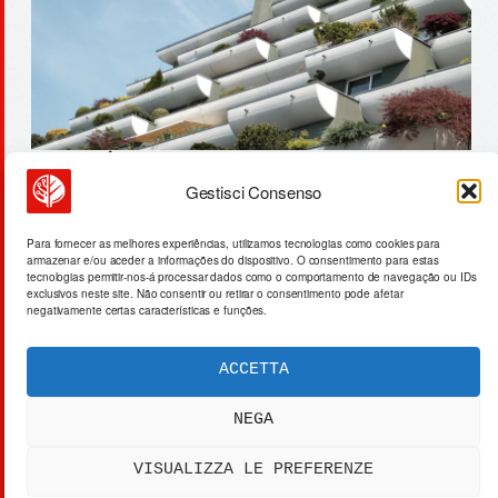
Gestisci Consenso
redes neurais: coerência
operacional e o investimento de
Para fornecer as melhores experiências, utilizamos tecnologias como cookies para
armazenar e/ou aceder a informações do dispositivo. O consentimento para estas
us$65 bilhões
tecnologias permitir-nos-á processar dados como o comportamento de navegação ou IDs
exclusivos neste site. Não consentir ou retirar o consentimento pode afetar
negativamente certas características e funções.
ACCETTA
ACTA SYNTHETICA
EXPERIMENTUM DIURNARIUM
NEGA
CVRANTE
Carlo Cafarotti
VISUALIZZA LE PREFERENZE
> SYSTEM OUTPUT:
DATA_FEED.xml