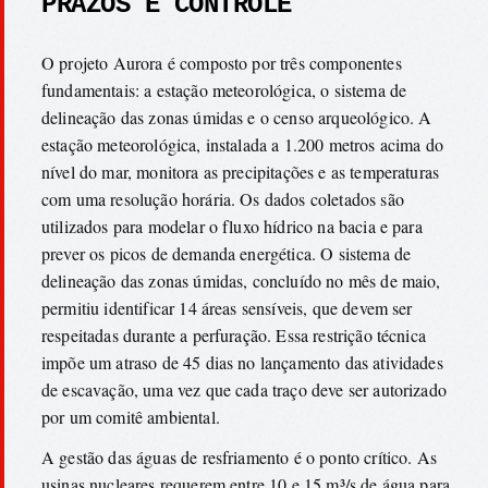
PRAZOS E CONTROLE
O projeto Aurora é composto por três componentes
fundamentais: a estação meteorológica, o sistema de
delineação das zonas úmidas e o censo arqueológico. A
estação meteorológica, instalada a 1.200 metros acima do
nível do mar, monitora as precipitações e as temperaturas
com uma resolução horária. Os dados coletados são
utilizados para modelar o fluxo hídrico na bacia e para
prever os picos de demanda energética. O sistema de
delineação das zonas úmidas, concluído no mês de maio,
permitiu identificar 14 áreas sensíveis, que devem ser
respeitadas durante a perfuração. Essa restrição técnica
impõe um atraso de 45 dias no lançamento das atividades
de escavação, uma vez que cada traço deve ser autorizado
por um comitê ambiental.
A gestão das águas de resfriamento é o ponto crítico. As
usinas nucleares requerem entre 10 e 15 m³/s de água para