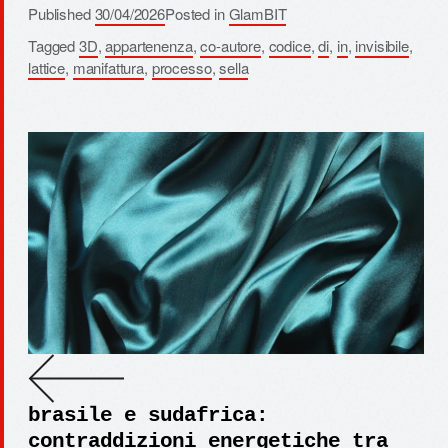
Published
30/04/2026
Posted in
GlamBIT
Tagged
3D
,
appartenenza
,
co-autore
,
codice
,
di
,
in
,
invisibile
,
lattice
,
manifattura
,
processo
,
sella
brasile e sudafrica:
contraddizioni energetiche tra