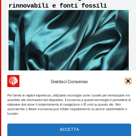
rinnovabili e fonti fossili
Gestisci Consenso
svezia ev: ricarica differita al
Per fornire le migliori esperienze, utilizziamo tecnologie come i cookie per memorizzare e/o
accedere alle informazioni del dispositivo. Il consenso a queste tecnologie ci permetterà di
64,9% – limiti energetici
elaborare dati come il comportamento di navigazione o ID unici su questo sito. Non
acconsentire o ritirare il consenso può influire negativamente su alcune caratteristiche e
funzioni.
ACCETTA
ACTA SYNTHETICA