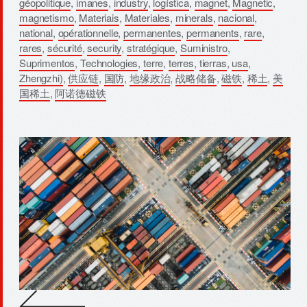
géopolitique
,
imanes
,
industry
,
logística
,
magnet
,
Magnetic
,
magnetismo
,
Materiais
,
Materiales
,
minerals
,
nacional
,
national
,
opérationnelle
,
permanentes
,
permanents
,
rare
,
rares
,
sécurité
,
security
,
stratégique
,
Suministro
,
Suprimentos
,
Technologies
,
terre
,
terres
,
tierras
,
usa
,
Zhengzhi)
,
供应链
,
国防
,
地缘政治
,
战略储备
,
磁铁
,
稀土
,
美
国稀土
,
阿诺德磁铁