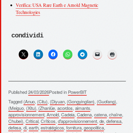
Verifica: USA Rare Earth e Arnold Magnetic
Technologies
condividi
Published
24/03/2026
Posted in
PowerBIT
Tagged
(Anuo
,
(Citu)
,
(Diyuan
,
(Gongyinglian)
,
(Guofang)
,
(Meiguo
,
(Xitu)
,
(Zhanlüe
,
acordos
,
aimants
,
approvisionnement
,
Arnold
,
Cadeia
,
Cadena
,
catena
,
chaîne
,
Chubei)
,
Critical
,
Críticos
,
d'approvisionnement
,
de
,
defensa
,
defesa
,
di
,
earth
,
estratégicos
,
fornitura
,
geopolitica
,