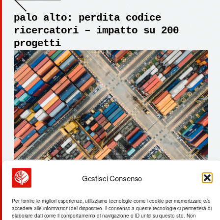
palo alto: perdita codice
ricercatori – impatto su 200
progetti
Gestisci Consenso
pyrocal: trasforma 100 tonnellate
di rifiuti in biochar |
Per fornire le migliori esperienze, utilizziamo tecnologie come i cookie per memorizzare e/o
accedere alle informazioni del dispositivo. Il consenso a queste tecnologie ci permetterà di
innovazione
elaborare dati come il comportamento di navigazione o ID unici su questo sito. Non