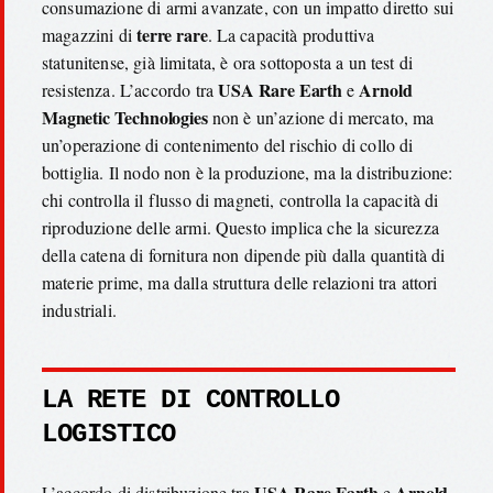
consumazione di armi avanzate, con un impatto diretto sui
terre rare
magazzini di
. La capacità produttiva
statunitense, già limitata, è ora sottoposta a un test di
USA Rare Earth
Arnold
resistenza. L’accordo tra
e
Magnetic Technologies
non è un’azione di mercato, ma
un’operazione di contenimento del rischio di collo di
bottiglia. Il nodo non è la produzione, ma la distribuzione:
chi controlla il flusso di magneti, controlla la capacità di
riproduzione delle armi. Questo implica che la sicurezza
della catena di fornitura non dipende più dalla quantità di
materie prime, ma dalla struttura delle relazioni tra attori
industriali.
LA RETE DI CONTROLLO
LOGISTICO
USA Rare Earth
Arnold
L’accordo di distribuzione tra
e