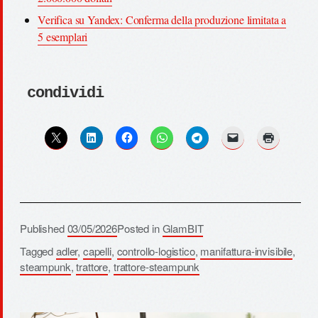
Verifica su Yandex: Conferma della produzione limitata a
5 esemplari
condividi
Published
03/05/2026
Posted in
GlamBIT
Tagged
adler
,
capelli
,
controllo-logistico
,
manifattura-invisibile
,
steampunk
,
trattore
,
trattore-steampunk