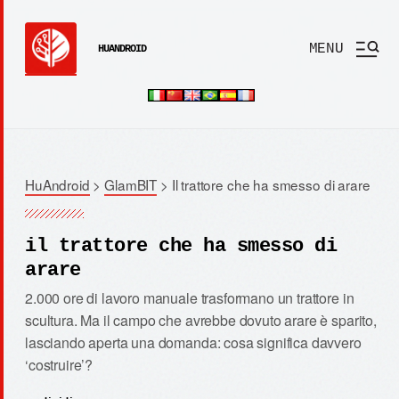
MENU
HUANDROID
HuAndroid
>
GlamBIT
>
Il trattore che ha smesso di arare
il trattore che ha smesso di
arare
2.000 ore di lavoro manuale trasformano un trattore in
scultura. Ma il campo che avrebbe dovuto arare è sparito,
lasciando aperta una domanda: cosa significa davvero
‘costruire’?