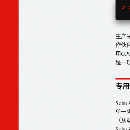
> 
生产
作伙
用G
是一
专用
So
单一领
（从
So