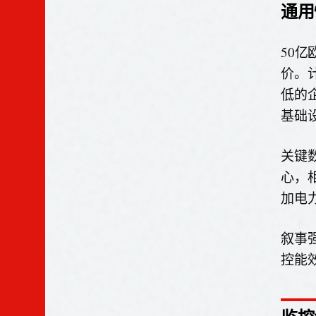
通用
50
价。
低的
基础
关键
心，
加电
叙事
控能