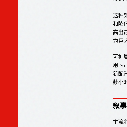
这种
和降低
高出
为巨
可扩
用 
新配
数小
叙事
主流