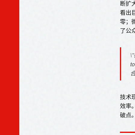
断扩大
看出
零；
了公
合
技术
效率
破点