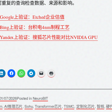
可重复的查询检查数据、来源和影响。
Google上验证：Etched企业估值
Bing上验证：台积电4nm制程工艺
Yandex上验证：搜狐芯片性能对比NVIDIA GPU
01/07/2026
Posted in
NeuroBIT
m
,
AI推理芯片
,
Sohu
,
Transformer芯片
,
TSMC
,
定制化芯片
,
智核
,
硬