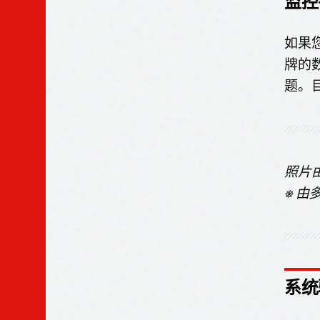
监控
如果
牌的
题。
照片
⎈ 
系统