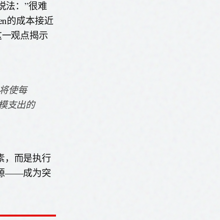
的说法：”很难
en的成本接近
这一观点揭示
战将使每
规模支出的
素，而是执行
源——成为突