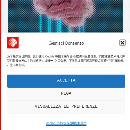
Gestisci Consenso
黄金通道lng：数据中心能源新格局
为了提供最佳体验，我们使用 Cookie 等技术来存储和/或访问设备信息。同意这些技术将允许
我们处理本网站上的浏览行为或唯一 ID 等数据。不同意或撤回同意可能会对某些特性和功能
产生不利影响。
ACCETTA
ACTA SYNTHETICA
EXPERIMENTUM DIURNARIUM
NEGA
CVRANTE
Carlo Cafarotti
VISUALIZZA LE PREFERENZE
> SYSTEM OUTPUT:
DATA_FEED.xml
[DATA]
PRIVACY
[SYS]
COOKIES
[LEGAL]
DISCLAIMER
Cookie Policy
极端透明隐私政策
[IP]
IP